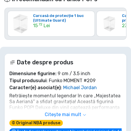
Carcasă de protecție 1 buc
Carc
(Ultimate Guard)
prot
.72
.6
15
Lei
23
Date despre produs
Dimensiune figurine:
9 cm / 3.5 inch
Tipul produsului
: Funko MOMENT #209
Caracter(e) asociat(e)
:
Michael Jordan
Retrăiește momentul legendar în care „Majestatea
Sa Aeriană” a sfidat gravitația! Această figurină
Funko POP! Deluxe din vinil captează performanța
emblematică a lui Michael Jordan din concursul
Citește mai mult
Slam Dunk din 1987, pentru colecția ta. Nu doar
© Original NBA produse
privi istoria, deține o parte din ea! Perfect pentru
fanii Bulls și entuziaștii MJ. Ia-ți acum o felie de