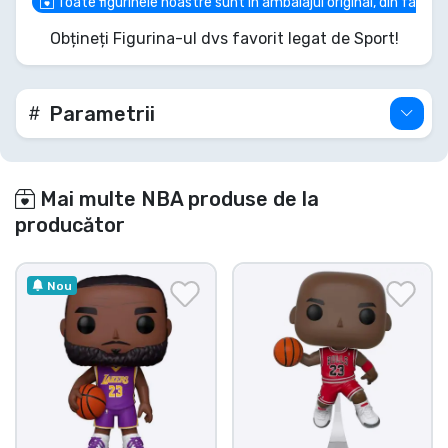
Toate figurinele noastre sunt în ambalajul original, din fabric
glorie a parchetului!
Obțineți Figurina-ul dvs favorit legat de Sport!
Parametrii
Mai multe NBA produse de la
producător
Nou