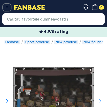
0
Menü
Oferte speciale săptămânale
Fanbase
Sport produse
NBA produse
NBA figurine
Conectați-vă
Înregistrare
Ultimele
Oferte
Expres
Precomenzi
Outlet produse