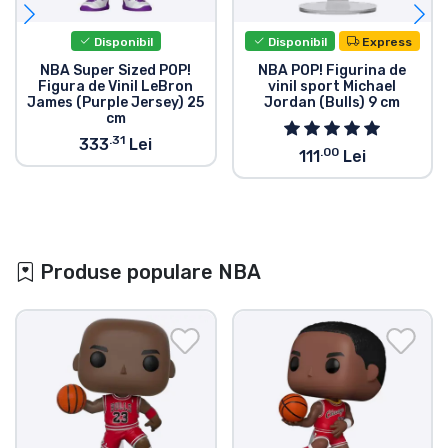
Disponibil
Disponibil
Express
NBA Super Sized POP!
NBA POP! Figurina de
Figura de Vinil LeBron
vinil sport Michael
James (Purple Jersey) 25
Jordan (Bulls) 9 cm
cm
.31
333
Lei
.00
111
Lei
Produse populare NBA