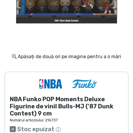
Transport și plată
Sortare după serie
Sortare după filme
Sortare după desene animate
Apăsați de două ori pe imagine pentru a o mări
Sortare după Anime
Sortare după jocuri
NBA Funko POP Moments Deluxe
Sortare după sport
Figurine de vinil Bulls-MJ ('87 Dunk
Contest) 9 cm
Sortare după muzică
Numărul articolului:
216737
Stoc epuizat