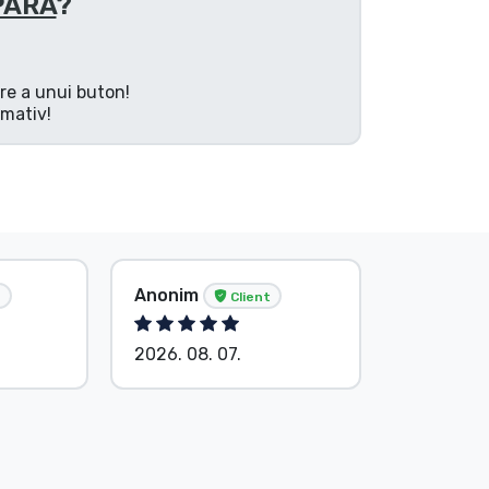
PARA
?
are a unui buton!
rmativ!
Tősér Al
Anonim
t
Client
Client
2026. 08. 07.
2026. 08.