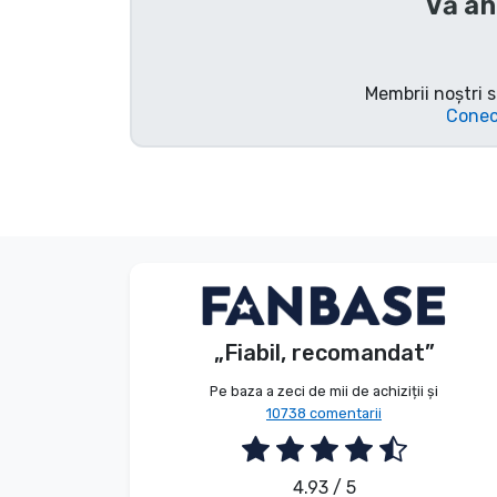
Vă an
Tipuri de produse
Mărci
Membrii noștri s
Conec
G. Gábor
Client
„Fiabil, recomandat”
2026. 08. 07.
Pe baza a zeci de mii de achiziții și
10738 comentarii
4.93 / 5