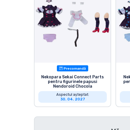
Sortare după serie
Sortare după filme
Sortare după desene
animate
Sortare după Anime
Precomandă
Nekopara Sekai Connect Parts
Nek
pentru figurinele papusi
pen
Sortare după jocuri
Nendoroid Chocola
Aspectul așteptat:
Sortare după sport
30. 04. 2027
Sortare după muzică