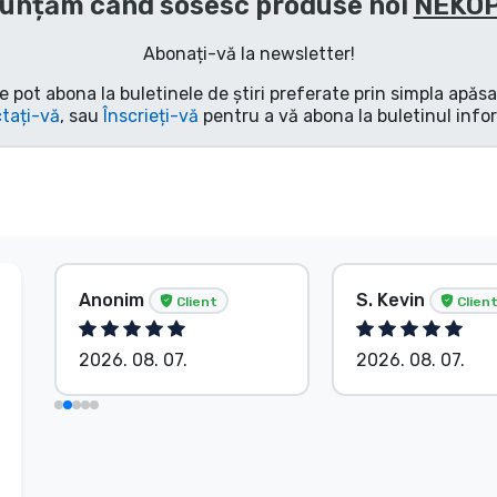
unțăm când sosesc produse noi
NEKO
Abonați-vă la newsletter!
e pot abona la buletinele de știri preferate prin simpla apăs
tați-vă
, sau
Înscrieți-vă
pentru a vă abona la buletinul info
Anonim
S. Kevin
Client
Clien
2026. 08. 07.
2026. 08. 07.