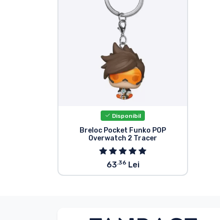
Sortare după serie
Sortare după filme
Sortare după desene
animate
Sortare după Anime
Disponibil
Breloc Pocket Funko POP
Overwatch 2 Tracer
Sortare după jocuri
.36
63
Lei
Sortare după sport
Sortare după muzică