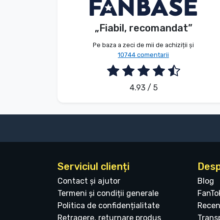
Anonim
Client
Tipuri de produse
„Fiabil, recomandat”
2026. 08. 07.
Mărci
Pe baza a zeci de mii de achiziții și
10744 comentarii
4.93 / 5
Serviciul clienți
Desp
Contact și ajutor
Blog
Termeni și condiții generale
FanTo
Politica de confidențialitate
Recen
Retragere, returnare produs
Transp