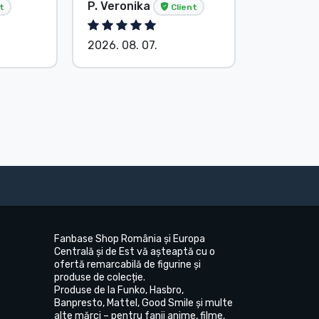
P. Veronika
Anonim
t
Client
2026. 08. 07.
2026. 08.
Fanbase Shop România și Europa
Centrală și de Est vă așteaptă cu o
ofertă remarcabilă de figurine și
produse de colecție.
Produse de la Funko, Hasbro,
Banpresto, Mattel, Good Smile și multe
alte mărci – pentru fanii anime, filme,