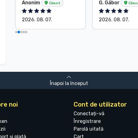
Anonim
G. Gábor
Client
Clien
2026. 08. 07.
2026. 08. 07.
Înapoi la început
re noi
Cont de utilizator
Conectați-vă
ken
Înregistrare
zii
Parolă uitată
ort și plată
Cart