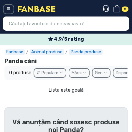
0
Menü
4.9/5 rating
Fanbase
Animal produse
Panda produse
Conectați-vă
Înregistrare
Panda căni
Ultimele
0
produse
Populare
Mărci
Gen
Disponib
Oferte
Lista este goală
Expres
Precomenzi
Outlet produse
Vă anunțăm când sosesc produse
noi
Panda
?