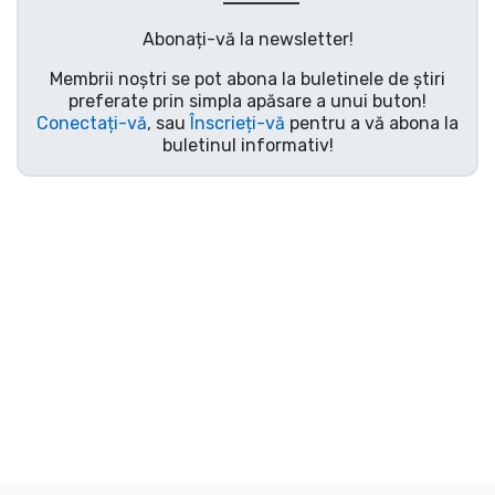
Transport și plată
Abonați-vă la newsletter!
Sortare după serie
Membrii noștri se pot abona la buletinele de știri
preferate prin simpla apăsare a unui buton!
Conectați-vă
, sau
Înscrieți-vă
pentru a vă abona la
Sortare după filme
buletinul informativ!
Sortare după desene animate
Sortare după Anime
Sortare după jocuri
Sortare după sport
Sortare după muzică