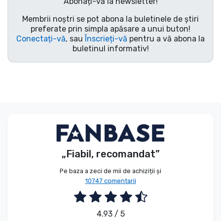
Abonați-vă la newsletter!
Tipuri de produse
Membrii noștri se pot abona la buletinele de știri
preferate prin simpla apăsare a unui buton!
Conectați-vă
, sau
Înscrieți-vă
pentru a vă abona la
Mărci
buletinul informativ!
„Fiabil, recomandat”
Pe baza a zeci de mii de achiziții și
10747 comentarii
4.93 / 5