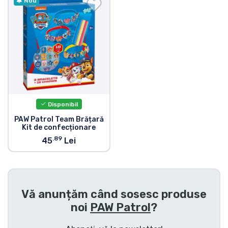
Transport și plată
Nou
Sortare după serie
Sortare după filme
Sortare după desene animate
Disponibil
Sortare după Anime
PAW Patrol Team Brățară
Kit de confecționare
.89
45
Lei
Sortare după jocuri
Sortare după sport
Vă anunțăm când sosesc produse
Sortare după muzică
noi
PAW Patrol
?