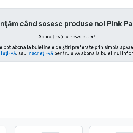
nțăm când sosesc produse noi
Pink P
Abonați-vă la newsletter!
e pot abona la buletinele de știri preferate prin simpla apăs
tați-vă
, sau
Înscrieți-vă
pentru a vă abona la buletinul info