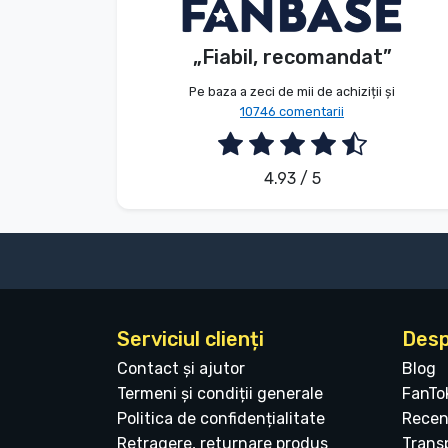
Dávid Sulyok
Client
Tipuri de produse
„Fiabil, recomandat”
2026. 08. 08.
Mărci
Pe baza a zeci de mii de achiziții și
10746 comentarii
4.93 / 5
Serviciul clienți
Desp
Contact și ajutor
Blog
Termeni și condiții generale
FanTo
Politica de confidențialitate
Recen
Retragere, returnare produs
Transp