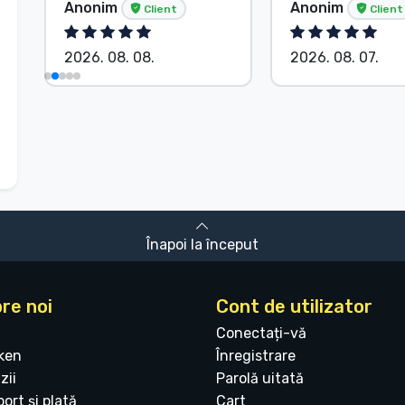
Anonim
Anonim
Client
Client
2026. 08. 08.
2026. 08. 07.
Înapoi la început
re noi
Cont de utilizator
Conectați-vă
ken
Înregistrare
zii
Parolă uitată
ort și plată
Cart