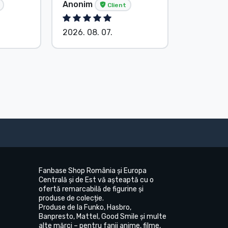
Anonim
G. Gábor
Client
2026. 08. 07.
2026. 08.
Fanbase Shop România și Europa
Centrală și de Est vă așteaptă cu o
ofertă remarcabilă de figurine și
produse de colecție.
Produse de la Funko, Hasbro,
Banpresto, Mattel, Good Smile și multe
alte mărci – pentru fanii anime, filme,