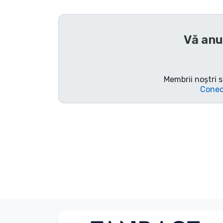
Sortare după serie
Vă anu
Sortare după filme
Sortare după desene
Membrii noștri s
animate
Conec
Sortare după Anime
Sortare după jocuri
Sortare după sport
Sortare după muzică