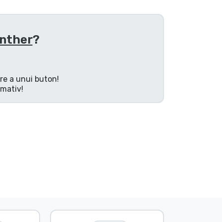
anther
?
are a unui buton!
rmativ!