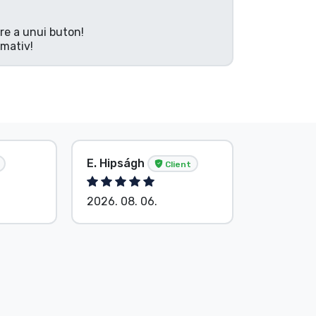
are a unui buton!
rmativ!
E. Hipságh
Anonim
Client
2026. 08. 06.
2026. 08.