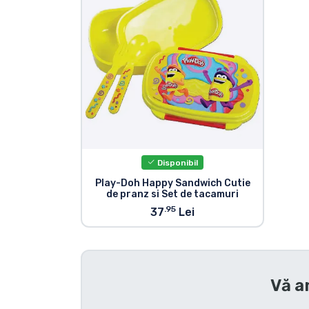
Sortare după serie
Sortare după filme
Sortare după desene
animate
Sortare după Anime
Disponibil
Play-Doh Happy Sandwich Cutie
de pranz si Set de tacamuri
Sortare după jocuri
.95
37
Lei
Sortare după sport
Sortare după muzică
Vă a