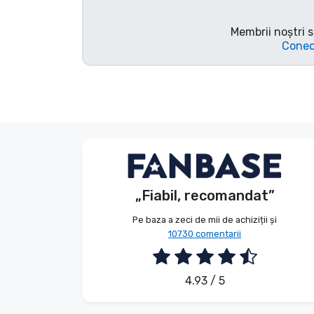
Tipuri de produse
Membrii noștri s
Conec
Mărci
V. Éva
Client
„Fiabil, recomandat”
2026. 08. 06.
Pe baza a zeci de mii de achiziții și
10730 comentarii
4.93 / 5