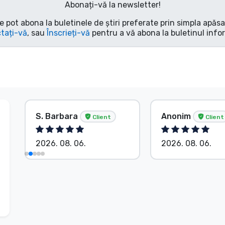
Abonați-vă la newsletter!
e pot abona la buletinele de știri preferate prin simpla apăs
tați-vă
, sau
Înscrieți-vă
pentru a vă abona la buletinul info
S. Barbara
Anonim
Client
Client
2026. 08. 06.
2026. 08. 06.