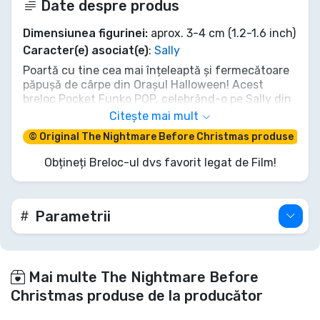
Date despre produs
Dimensiunea figurinei:
aprox. 3-4 cm (1.2-1.6 inch)
Caracter(e) asociat(e)
:
Sally
Poartă cu tine cea mai înțeleaptă și fermecătoare
păpușă de cârpe din Orașul Halloween! Acest
breloc Pocket Funko POP, celebrând-o pe Sally din
Coșmar înainte de Crăciun la a 30-a aniversare, nu
Citește mai mult
doar îți păzește cheile; coase o notă de magie
© Original The Nightmare Before Christmas produse
sinistră în viața ta de zi cu zi. Umplută nu cu
mătrăgună, ci cu dragoste, e gata să fie
Obțineți Breloc-ul dvs favorit legat de Film!
companionul tău constant. Nu-l lăsa pe Dr.
Finkelstein să o țină captivă – ia această dragă
prevestire în toate aventurile tale!
Parametrii
Mai multe The Nightmare Before
Christmas produse de la producător