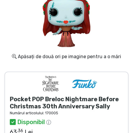
Transport și plată
Sortare după serie
Sortare după filme
Sortare după desene animate
Apăsați de două ori pe imagine pentru a o mări
Sortare după Anime
Sortare după jocuri
Pocket POP Breloc Nightmare Before
Sortare după sport
Christmas 30th Anniversary Sally
Numărul articolului:
170005
Sortare după muzică
Disponibil
.36
63
Lei