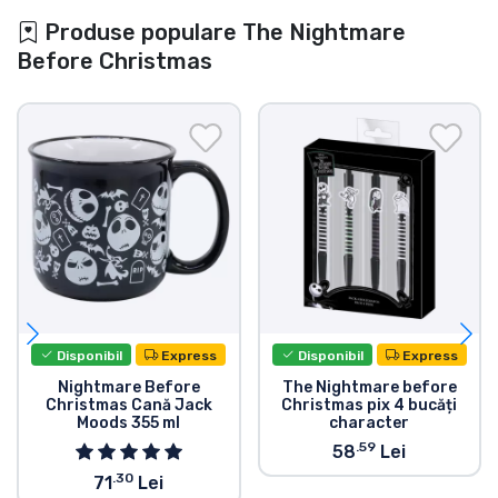
Produse populare The Nightmare
Before Christmas
Disponibil
Express
Disponibil
Express
Nightmare Before
The Nightmare before
Christmas Cană Jack
Christmas pix 4 bucăți
Moods 355 ml
character
.59
58
Lei
.30
71
Lei