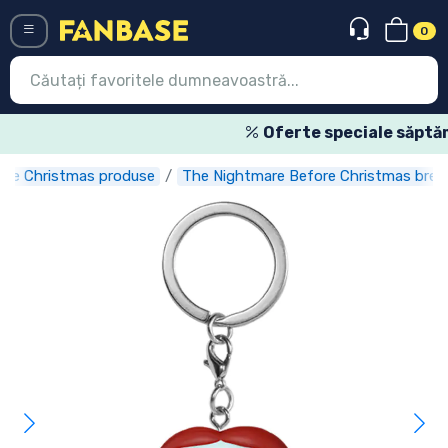
0
Menü
Oferte speciale săptămânale
ore Christmas produse
The Nightmare Before Christmas brelo
Conectați-vă
Înregistrare
Ultimele
Oferte
Expres
Precomenzi
Outlet produse