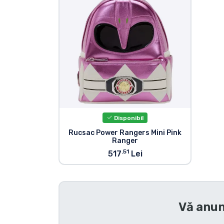
Sortare după serie
Sortare după filme
Sortare după desene
animate
Sortare după Anime
Disponibil
Rucsac Power Rangers Mini Pink
Ranger
Sortare după jocuri
.51
517
Lei
Sortare după sport
Sortare după muzică
Vă anun