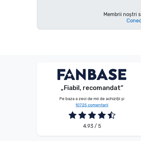
Tipuri de produse
Membrii noștri s
Conec
Mărci
Anonim
Client
„Fiabil, recomandat”
2026. 08. 05.
Pe baza a zeci de mii de achiziții și
10725 comentarii
4.93 / 5