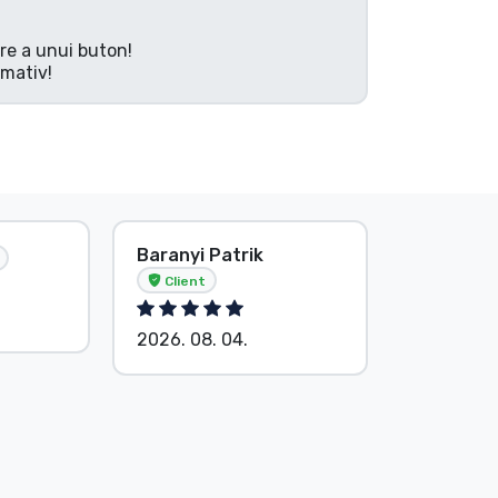
are a unui buton!
rmativ!
Baranyi Patrik
E. Hipsá
Client
2026. 08.
2026. 08. 04.