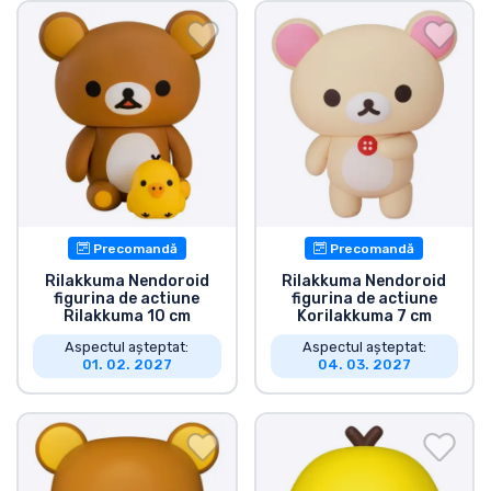
Transport și plată
Sortare după serie
Sortare după filme
Sortare după desene animate
Precomandă
Precomandă
Sortare după Anime
Rilakkuma Nendoroid
Rilakkuma Nendoroid
figurina de actiune
figurina de actiune
Rilakkuma 10 cm
Korilakkuma 7 cm
Sortare după jocuri
Aspectul așteptat:
Aspectul așteptat:
01. 02. 2027
04. 03. 2027
Sortare după sport
Sortare după muzică