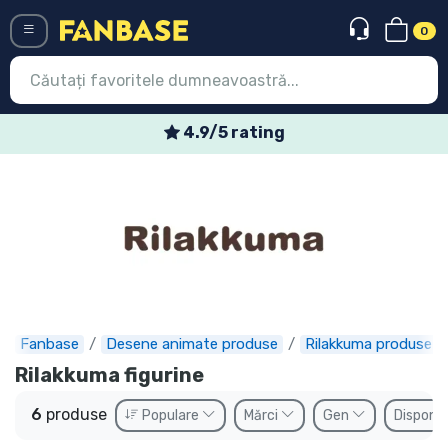
0
Menü
4.9/5 rating
Conectați-vă
Înregistrare
Ultimele
Oferte
Expres
Fanbase
Desene animate produse
Rilakkuma produse
Precomenzi
Rilakkuma figurine
Outlet produse
6
produse
Populare
Mărci
Gen
Disponib