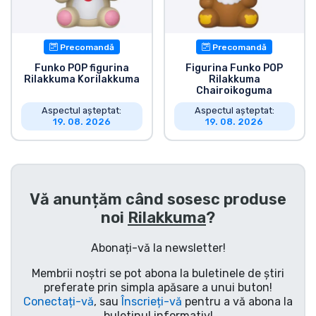
Precomandă
Precomandă
Funko POP figurina
Figurina Funko POP
Rilakkuma Korilakkuma
Rilakkuma
Chairoikoguma
Aspectul așteptat:
Aspectul așteptat:
19. 08. 2026
19. 08. 2026
Vă anunțăm când sosesc produse
noi
Rilakkuma
?
Abonați-vă la newsletter!
Membrii noștri se pot abona la buletinele de știri
preferate prin simpla apăsare a unui buton!
Conectați-vă
, sau
Înscrieți-vă
pentru a vă abona la
buletinul informativ!