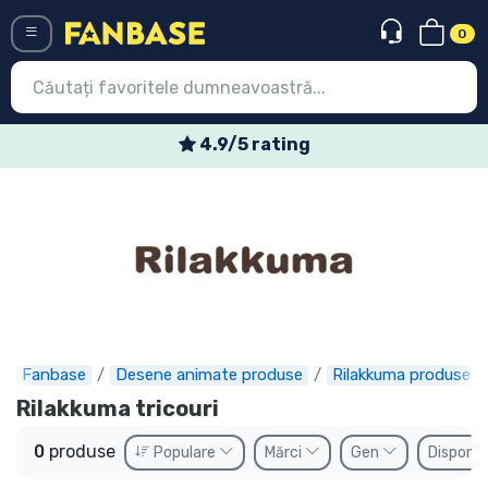
0
Menü
4.9/5 rating
Conectați-vă
Înregistrare
Ultimele
Oferte
Expres
Fanbase
Desene animate produse
Rilakkuma produse
Precomenzi
Rilakkuma tricouri
Outlet produse
0
produse
Populare
Mărci
Gen
Disponib