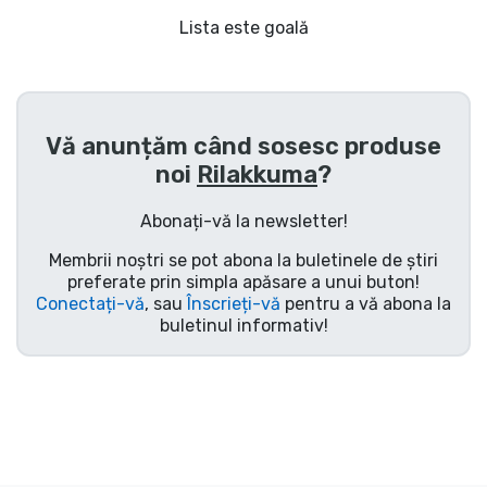
Transport și plată
Lista este goală
Sortare după serie
Sortare după filme
Vă anunțăm când sosesc produse
noi
Rilakkuma
?
Sortare după desene animate
Abonați-vă la newsletter!
Sortare după Anime
Membrii noștri se pot abona la buletinele de știri
preferate prin simpla apăsare a unui buton!
Conectați-vă
, sau
Înscrieți-vă
pentru a vă abona la
Sortare după jocuri
buletinul informativ!
Sortare după sport
Sortare după muzică