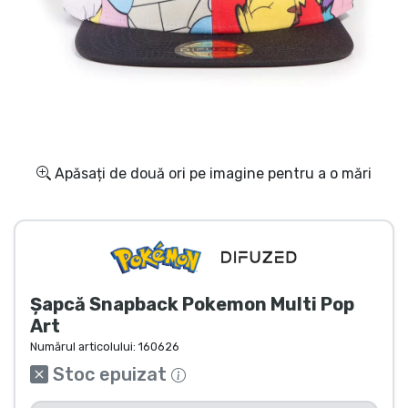
Transport și plată
Sortare după serie
Sortare după filme
Sortare după desene animate
Apăsați de două ori pe imagine pentru a o mări
Sortare după Anime
Sortare după jocuri
Șapcă Snapback Pokemon Multi Pop
Sortare după sport
Art
Numărul articolului:
160626
Sortare după muzică
Stoc epuizat