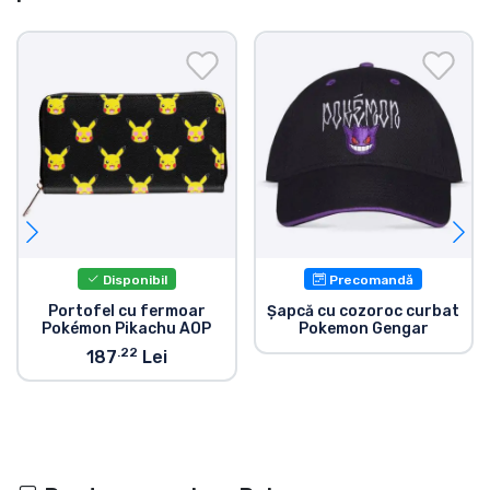
Disponibil
Precomandă
Portofel cu fermoar
Șapcă cu cozoroc curbat
Pokémon Pikachu AOP
Pokemon Gengar
.22
187
Lei