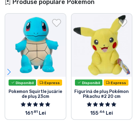
Produse populare Pokemon
Disponibil
Express
Disponibil
Express
Pokemon Squirtle jucărie
Figurină de pluș Pokémon
de pluș 23cm
Pikachu #2 20 cm
.81
.46
161
Lei
155
Lei