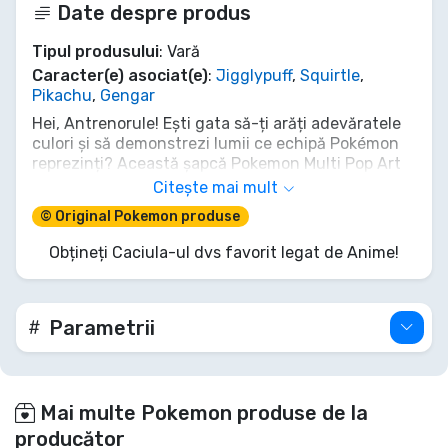
Date despre produs
Tipul produsului
: Vară
Caracter(e) asociat(e)
:
Jigglypuff
,
Squirtle
,
Pikachu
,
Gengar
Hei, Antrenorule! Ești gata să-ți arăți adevăratele
culori și să demonstrezi lumii ce echipă Pokémon
reprezinți? Această șapcă Pokemon Multi Pop Art
nu e doar ceva de pus pe cap; e o declarație
Citește mai mult
vibrantă, gata de luptă, a misiunii tale de a fi cel
© Original Pokemon produse
mai bun. Pikachu, Squirtle, Jigglypuff și Gengar
erup într-o explozie pop-art amețitoare, garantat
Obțineți Caciula-ul dvs favorit legat de Anime!
să întoarcă privirile mai rapid decât Atacul Rapid al
lui Pidgeot. Prinde acest echipament esențial și
lasă-ți gașca favorită să te însoțească în fiecare
aventură. Alege-ți stilul, alege-ți destinul!
Parametrii
Mai multe Pokemon produse de la
producător