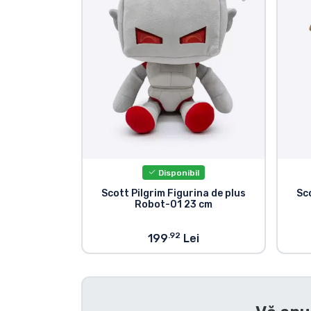
Sortare după serie
Sortare după filme
Sortare după desene
animate
Sortare după Anime
Disponibil
Scott Pilgrim Figurina de plus
Sc
Sortare după jocuri
Robot-01 23 cm
Sortare după sport
.92
199
Lei
Sortare după muzică