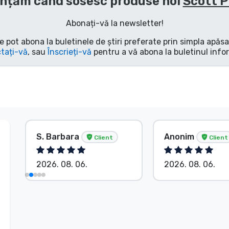
nțăm când sosesc produse noi
Scott P
Abonați-vă la newsletter!
e pot abona la buletinele de știri preferate prin simpla apăs
tați-vă
, sau
Înscrieți-vă
pentru a vă abona la buletinul info
S. Barbara
Anonim
Client
Client
2026. 08. 06.
2026. 08. 06.