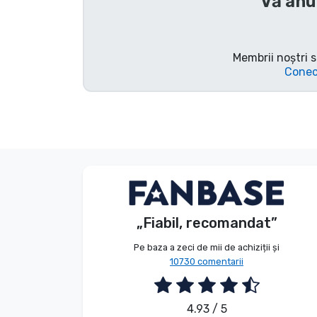
Vă anu
Tipuri de produse
Mărci
Membrii noștri s
Conec
V. Éva
Client
„Fiabil, recomandat”
2026. 08. 06.
Pe baza a zeci de mii de achiziții și
10730 comentarii
4.93 / 5