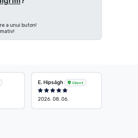
ilgrim
?
are a unui buton!
rmativ!
E. Hipságh
Anonim
Client
2026. 08. 06.
2026. 08.