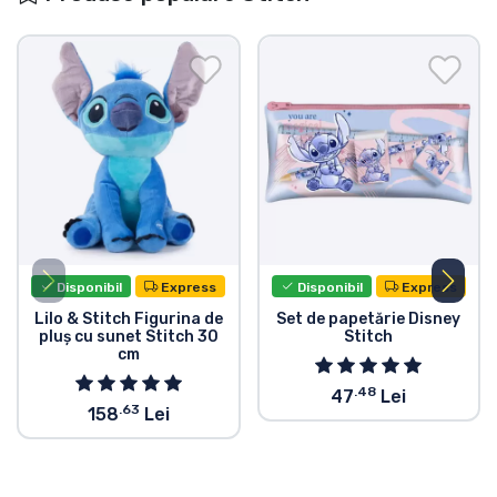
Disponibil
Express
Disponibil
Express
Lilo & Stitch Figurina de
Set de papetărie Disney
pluș cu sunet Stitch 30
Stitch
cm
.48
47
Lei
.63
158
Lei