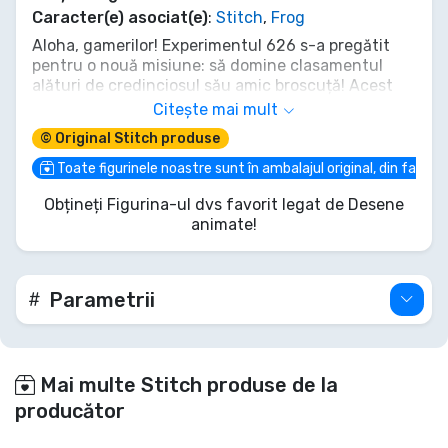
Caracter(e) asociat(e)
:
Stitch
,
Frog
Aloha, gamerilor! Experimentul 626 s-a pregătit
pentru o nouă misiune: să domine clasamentul
alături de credinciosul său amic broscuță! Acest
pachet Funko POP! & Tricou îl surprinde pe Stitch
Citește mai mult
în plin mod 'Game Time'. Echipează-te cu tricoul
© Original Stitch produse
genial și lasă-l pe Gamer Stitch să aducă puțin
haos intergalactic (și scoruri mari!) în colecția ta. E
Toate figurinele noastre sunt în ambalajul original, din fabric
echipamentul perfect pentru orice fan gata să-și
Obțineți Figurina-ul dvs favorit legat de Desene
urce 'Ohana' la nivelul următor. Nu lăsa acest
animate!
pachet să-ți scape!
Parametrii
Mai multe Stitch produse de la
producător