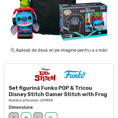
Transport și plată
Sortare după serie
Sortare după filme
Sortare după desene animate
Apăsați de două ori pe imagine pentru a o mări
Sortare după Anime
Sortare după jocuri
Set figurină Funko POP & Tricou
Sortare după sport
Disney Stitch Gamer Stitch with Frog
Numărul articolului:
209858
Sortare după muzică
Dimensiune
S
M
L
XL