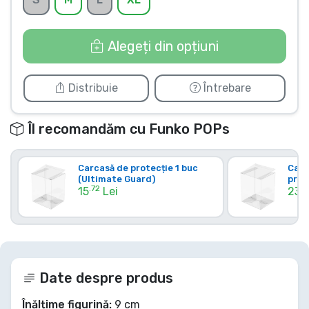
Tipuri de produse
Alegeți din opțiuni
Mărci
Distribuie
Întrebare
Îl recomandăm cu Funko POPs
Carcasă de protecție 1 buc
Carc
(Ultimate Guard)
prot
.72
.6
15
Lei
23
Date despre produs
Înălțime figurină:
9 cm