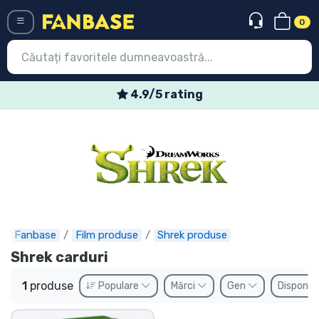
0
Menü
4.9/5 rating
Conectați-vă
Înregistrare
Ultimele
Oferte
Expres
Fanbase
Film produse
Shrek produse
Shrek carduri
Precomenzi
1
produse
Populare
Mărci
Gen
Disponibi
Outlet produse