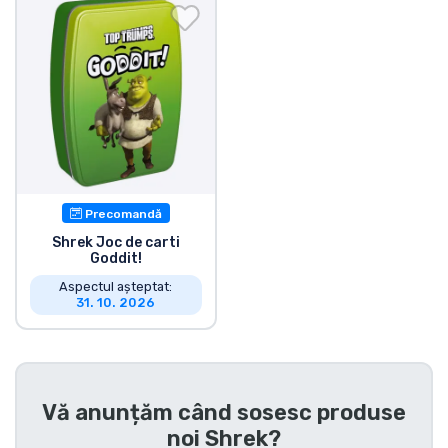
Transport și plată
Sortare după serie
Sortare după filme
Sortare după desene animate
Precomandă
Sortare după Anime
Shrek Joc de carti
Goddit!
Aspectul așteptat:
Sortare după jocuri
31. 10. 2026
Sortare după sport
Sortare după muzică
Vă anunțăm când sosesc produse
noi
Shrek
?