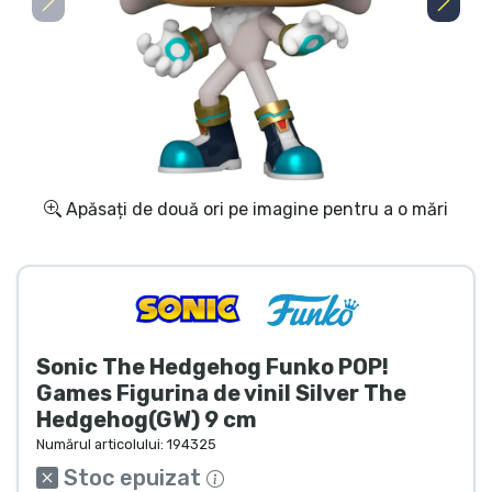
Transport și plată
Sortare după serie
Sortare după filme
Sortare după desene animate
Apăsați de două ori pe imagine pentru a o mări
Sortare după Anime
Sortare după jocuri
Sonic The Hedgehog Funko POP!
Sortare după sport
Games Figurina de vinil Silver The
Hedgehog(GW) 9 cm
Sortare după muzică
Numărul articolului:
194325
Stoc epuizat