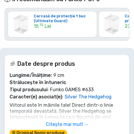
Carcasă de protecție 1 buc
Carc
(Ultimate Guard)
prot
.72
.6
15
Lei
23
Date despre produs
Lungime/Înălțime:
9 cm
Strălucește în întuneric
Tipul produsului
: Funko GAMES #633
Caracter(e) asociat(e)
:
Silver The Hedgehog
Viitorul este în mâinile tale! Direct dintr-o linie
temporală devastată, Silver the Hedgehog se
teleportează în lumea ta ca o figurină de vinil
Funko POP! Games extraordinară. Cu țepii săi
Citește mai mult
argintii emblematici și energia psihokinetică
© Original Sonic produse