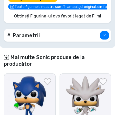
aproape trosnind, el este gata să-ți apere colecția.
Și iată surpriza: acest erou hotărât fosforescează
Toate figurinele noastre sunt în ambalajul original, din fabric
în întuneric, un adevărat far de speranță! Asigură-
Obțineți Figurina-ul dvs favorit legat de Film!
ți Silver și remodelează destinul etajerei tale. Nu
are rost să te împotrivești!
Parametrii
Mai multe Sonic produse de la
producător