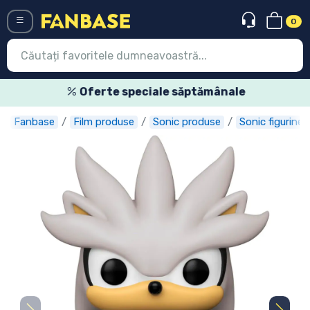
0
Menü
Oferte speciale săptămânale
Fanbase
Film produse
Sonic produse
Sonic figurine
Conectați-vă
Înregistrare
Ultimele
Oferte
Expres
Precomenzi
Outlet produse