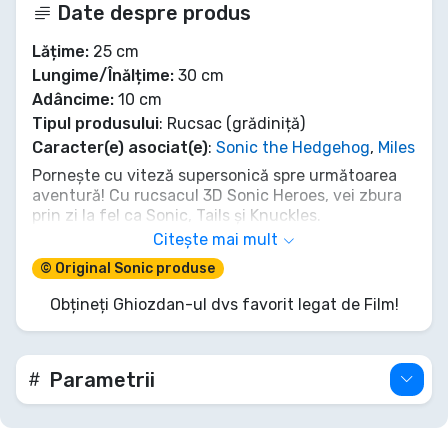
Date despre produs
Lățime:
25 cm
Lungime/Înălțime:
30 cm
Adâncime:
10 cm
Tipul produsului
: Rucsac (grădiniță)
Caracter(e) asociat(e)
:
Sonic the Hedgehog
,
Miles
Pornește cu viteză supersonică spre următoarea
aventură! Cu rucsacul 3D Sonic Heroes, vei zbura
prin zi la fel ca Sonic, Tails și Knuckles.
Împachetează-ți lucrurile esențiale, ia Inelele
Citește mai mult
Puterii (sau pachetul!) și arată tuturor că faci
© Original Sonic produse
parte din cea mai rapidă echipă. Acest rucsac de
30 cm nu e doar pentru transport; e o declarație de
Obțineți Ghiozdan-ul dvs favorit legat de Film!
stil. Ești gata să treci la următorul nivel și să intri în
acțiune cu eroii tăi preferați alături?
Parametrii