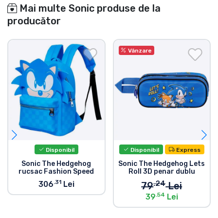
Mai multe Sonic produse de la
producător
Vânzare
Disponibil
Disponibil
Express
Sonic The Hedgehog
Sonic The Hedgehog Lets
rucsac Fashion Speed
Roll 3D penar dublu
.31
.24
306
Lei
79
Lei
.54
39
Lei