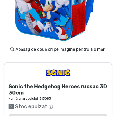
Transport și plată
Sortare după serie
Sortare după filme
Sortare după desene animate
Apăsați de două ori pe imagine pentru a o mări
Sortare după Anime
Sortare după jocuri
Sonic the Hedgehog Heroes rucsac 3D
Sortare după sport
30cm
Numărul articolului:
213083
Sortare după muzică
Stoc epuizat