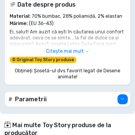
Date despre produs
Material:
70% bumbac, 28% poliamidă, 2% elastan
Mărime:
(EU 36-43)
Ei, salut! Am auzit că ești în căutarea unui confort
adevărat, ceva ce se simte... la fel de dulce ca și
căpșunile? Acești șosete Lotso Cute Face sunt
exact ce îți trebuie! Înfășoară-ți picioarele în
Citește mai mult
încântare pufoasă, roz, și simte-te ca și cum ai
© Original Toy Story produse
conduce propria ta grădiniță Sunnyside (fără
tiranie, promitem!). Sunt mai moi decât o
Obțineți Șosetă-ul dvs favorit legat de Desene
îmbrățișare de la ursulețul tău preferat. Ia o
animate!
pereche și lasă-l pe Lotso să-ți țină degetele calde,
de data asta fără obligații. E o afacere dulce, vei
vedea!
Parametrii
Mai multe Toy Story produse de la
producător