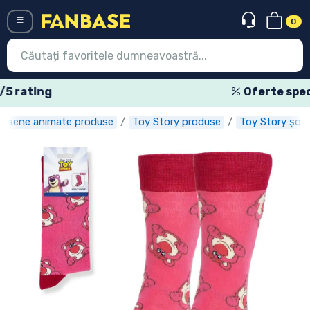
0
Menü
Oferte speciale săptămânale
esene animate produse
Toy Story produse
Toy Story șos
Conectați-vă
Înregistrare
Ultimele
Oferte
Expres
Precomenzi
Outlet produse