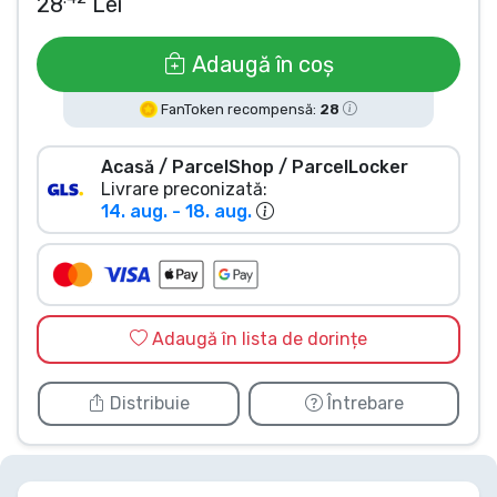
28
Lei
Tipuri de produse
Adaugă în coș
Mărci
FanToken recompensă:
28
Acasă / ParcelShop / ParcelLocker
Livrare preconizată:
14. aug. - 18. aug.
Adaugă în lista de dorințe
Distribuie
Întrebare