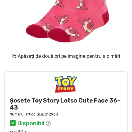
Transport și plată
Sortare după serie
Sortare după filme
Sortare după desene animate
Apăsați de două ori pe imagine pentru a o mări
Sortare după Anime
Sortare după jocuri
Șosete Toy Story Lotso Cute Face 36-
Sortare după sport
43
Numărul articolului:
212960
Sortare după muzică
Disponibil
.42