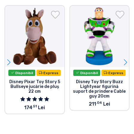
Disponibil
Express
Disponibil
Express
Disney Pixar Toy Story 5
Disney Toy Story Buzz
Bullseye jucărie de pluș
Lightyear figurină
22 cm
suport de prindere Cable
guy 20cm
.04
211
Lei
.51
174
Lei