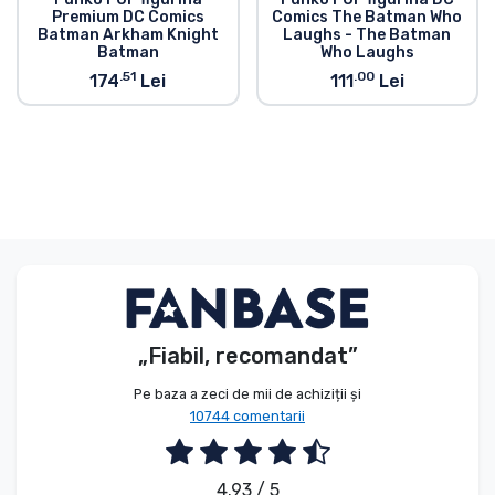
Premium DC Comics
Comics The Batman Who
Batman Arkham Knight
Laughs - The Batman
Batman
Who Laughs
.51
.00
174
Lei
111
Lei
„Fiabil, recomandat”
Pe baza a zeci de mii de achiziții și
10744 comentarii
4.93 / 5