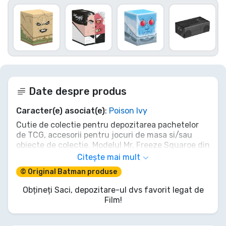
Date despre produs
Caracter(e) asociat(e)
:
Poison Ivy
Cutie de colectie pentru depozitarea pachetelor
de TCG, accesorii pentru jocuri de masa si/sau
obiecte de colectie. Modelul Mr. Freeze Squaroe din
editia Batman: Gotham City poate contine pana la
Citește mai mult
100 de carti in folii de protectie duble daca este
© Original Batman produse
folosita ca o cutie de pachete. Squaroes sunt
fabricate din 78% resurse regenerabile si se
Obțineți Saci, depozitare-ul dvs favorit legat de
potrivesc perfect in Collectors Case, disponibil
Film!
separat.
- Cutie de colectie complet imprimata, cu