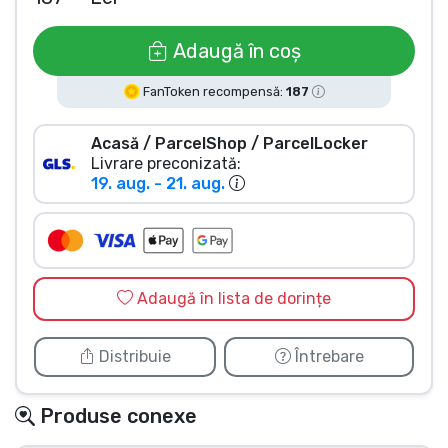
Tipuri de produse
Adaugă în coș
Mărci
FanToken recompensă:
187
Acasă / ParcelShop / ParcelLocker
Livrare preconizată:
19. aug. - 21. aug.
Adaugă în lista de dorințe
Distribuie
Întrebare
Produse conexe