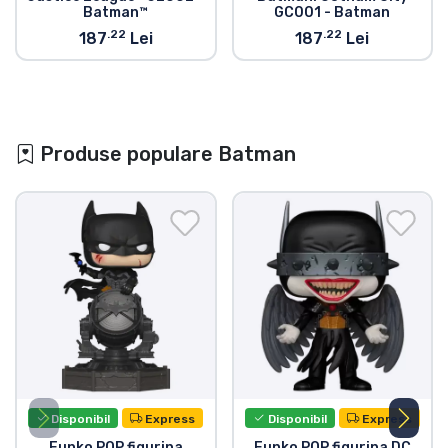
Batman™
GC001 - Batman
.22
.22
187
Lei
187
Lei
Produse populare Batman
Disponibil
Express
Disponibil
Express
Funko POP figurina
Funko POP figurina DC