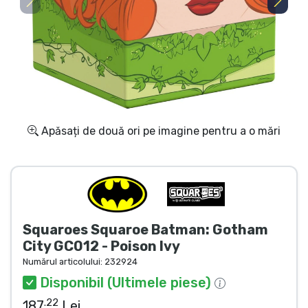
Transport și plată
Sortare după serie
Sortare după filme
Sortare după desene animate
Apăsați de două ori pe imagine pentru a o mări
Sortare după Anime
Sortare după jocuri
Squaroes Squaroe Batman: Gotham
Sortare după sport
City GC012 - Poison Ivy
Numărul articolului:
232924
Sortare după muzică
Disponibil (Ultimele piese)
.22
187
Lei