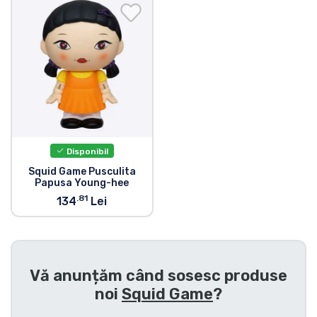
Transport și plată
Sortare după serie
Sortare după filme
Sortare după desene animate
Disponibil
Sortare după Anime
Squid Game Pusculita
Papusa Young-hee
.81
134
Lei
Sortare după jocuri
Sortare după sport
Vă anunțăm când sosesc produse
Sortare după muzică
noi
Squid Game
?