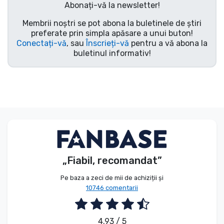
Abonați-vă la newsletter!
Tipuri de produse
Membrii noștri se pot abona la buletinele de știri
preferate prin simpla apăsare a unui buton!
Mărci
Conectați-vă
, sau
Înscrieți-vă
pentru a vă abona la
buletinul informativ!
„Fiabil, recomandat”
Pe baza a zeci de mii de achiziții și
10746 comentarii
4.93 / 5