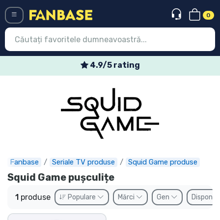
0
Menü
4.9/5 rating
Conectați-vă
Înregistrare
Ultimele
Oferte
Expres
Fanbase
Seriale TV produse
Squid Game produse
Squid Game pușculițe
Precomenzi
1
produse
Populare
Mărci
Gen
Disponibi
Outlet produse