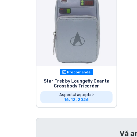
Sortare după serie
Sortare după filme
Sortare după desene
animate
Sortare după Anime
Precomandă
Star Trek by Loungefly Geanta
Crossbody Tricorder
Sortare după jocuri
Aspectul așteptat:
16. 12. 2026
Sortare după sport
Sortare după muzică
Vă a