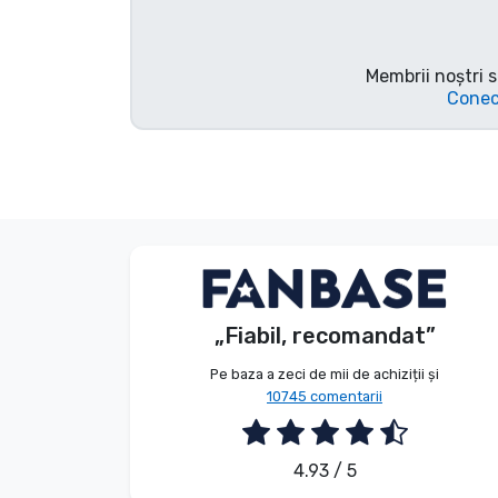
Tipuri de produse
Membrii noștri s
Mărci
Conec
Anonim
Client
„Fiabil, recomandat”
2026. 08. 08.
Pe baza a zeci de mii de achiziții și
10745 comentarii
4.93 / 5