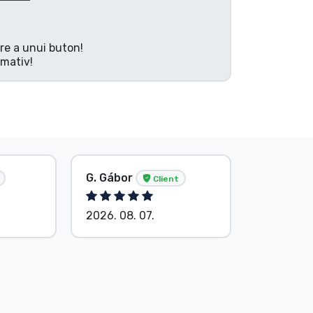
are a unui buton!
rmativ!
G. Gábor
P. Veron
Client
2026. 08. 07.
2026. 08.