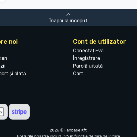
Înapoi la început
re noi
Cont de utilizator
Conectați-vă
ken
Înregistrare
zii
Parolă uitată
ort și plată
Cart
2026 © Fanbase Kft.
Prețurile noastre includ TVA în funcție de țara de livrare