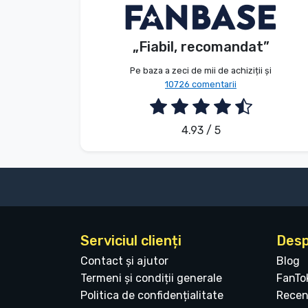
E. Hipságh
Client
„Fiabil, recomandat”
2026. 08. 06.
Pe baza a zeci de mii de achiziții și
10726 comentarii
4.93 / 5
Serviciul clienți
Desp
Contact și ajutor
Blog
Termeni și condiții generale
FanTo
Politica de confidențialitate
Recen