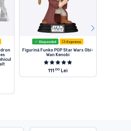
Disponibil
Express
Dispo
adron
Figurină Funko POP Star Wars Obi-
Figurină Sta
res
Wan Kenobi
Sith C
ehicul
alt
.00
111
Lei