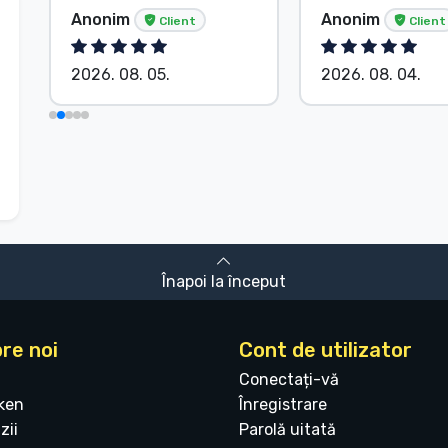
Anonim
Anonim
Client
Client
2026. 08. 05.
2026. 08. 04.
Înapoi la început
re noi
Cont de utilizator
Conectați-vă
ken
Înregistrare
zii
Parolă uitată