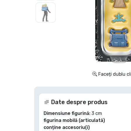
Sortare după serie
Sortare după filme
Sortare după desene
animate
Sortare după Anime
Faceți dublu cl
Sortare după jocuri
Sortare după sport
Date despre produs
Dimensiune figurină:
3 cm
Sortare după muzică
figurina mobilă (articulată)
conține accesoriu(i)