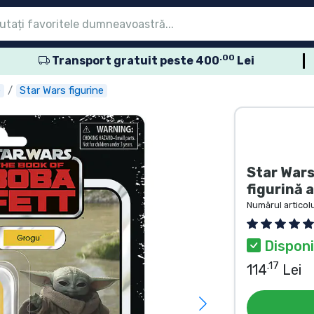
.00
Transport gratuit peste 400
Lei
eniu
eniu
eniu
eniu
eniu
eniu
eniu
eniu
eniu
sele seriale
sele de film
usele de desene
sele anime
usele gamer
sele sportive
sele muzicale
roduse
e
Star Wars figurine
Star Wars
figurină 
Numărul articolu
Disponi
.17
114
Lei