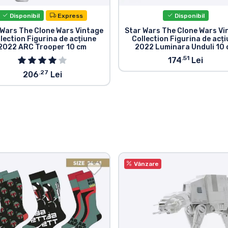
Disponibil
Express
Disponibil
 Wars The Clone Wars Vintage
Star Wars The Clone Wars Vi
lection Figurina de acțiune
Collection Figurina de acț
2022 ARC Trooper 10 cm
2022 Luminara Unduli 10
.51
174
Lei
.27
206
Lei
Vânzare