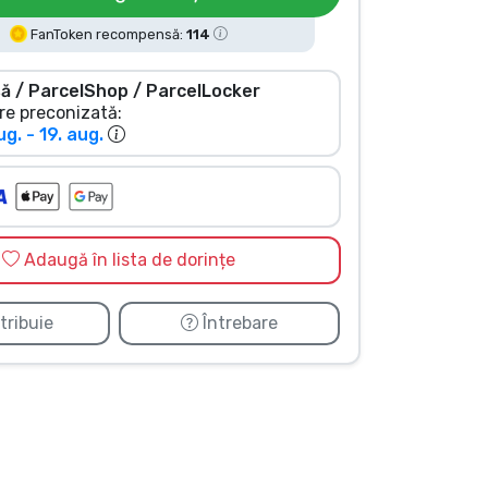
FanToken recompensă:
114
ă / ParcelShop / ParcelLocker
re preconizată:
ug. - 19. aug.
Adaugă în lista de dorințe
tribuie
Întrebare