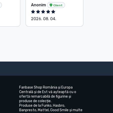
Baranyi P
Anonim
Client
Client
2026. 08. 04.
2026. 08.
Fanbase Shop România și Europa
Centrală și de Est vă așteaptă cu o
ofertă remarcabilă de figurine și
produse de colecție.
Produse de la Funko, Hasbro,
Banpresto, Mattel, Good Smile și multe