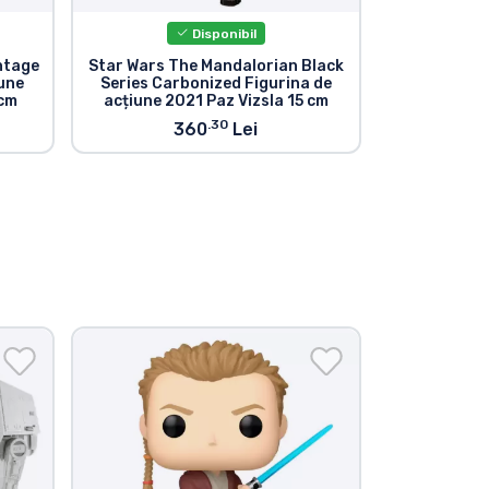
Disponibil
ntage
Star Wars The Mandalorian Black
Star War
iune
Series Carbonized Figurina de
Vintage Co
 cm
acțiune 2021 Paz Vizsla 15 cm
Figurina 
Ar
.30
360
Lei