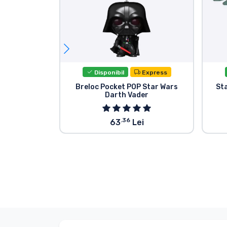
Disponibil
Express
Breloc Pocket POP Star Wars
Sta
Darth Vader
.36
63
Lei