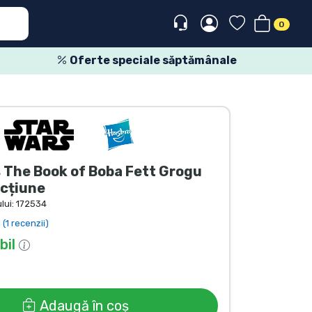
0
Oferte speciale săptămânale
 The Book of Boba Fett Grogu
acțiune
lui:
172534
(1 recenzii)
bil
Adaugă în coș