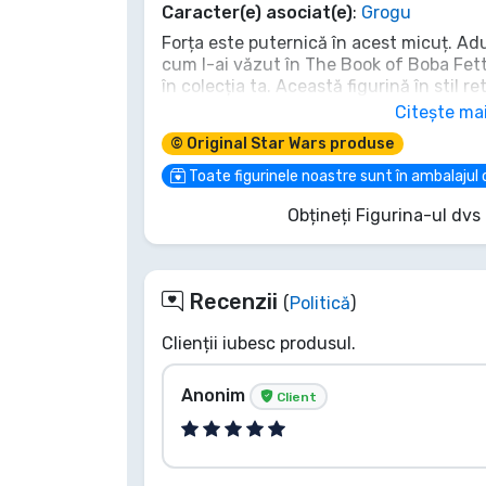
Caracter(e) asociat(e)
:
Grogu
Tipuri de produse
Forța este puternică în acest micuț. Ad
cum l-ai văzut în The Book of Boba Fett,
Mărci
în colecția ta. Această figurină în stil 
copil, completată cu accesorii iconice p
Citește ma
alege calea Jedi sau se va întoarce la 
© Original Star Wars produse
îți aparține. O achiziție vitală pentru or
Toate figurinele noastre sunt în ambalajul o
Obțineți Figurina-ul dvs 
Recenzii
(
Politică
)
Clienții iubesc produsul.
Anonim
Client