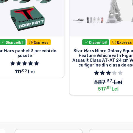
Disponibil
Express
Disponibil
Express
r Wars pachet 3 perechi de
Star Wars Micro Galaxy Squ
șosete
Feature Vehicle with Figu
Assault Class AT-AT 24 cm V
cu figurine din clasa de as
.00
111
Lei
.37
587
Lei
.51
517
Lei