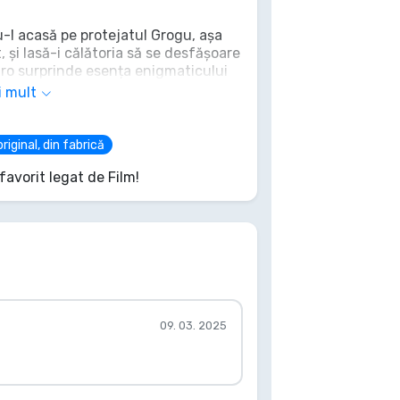
u-l acasă pe protejatul Grogu, așa
 și lasă-i călătoria să se desfășoare
retro surprinde esența enigmaticului
entru noi aventuri în galaxie. Va
i mult
protectorul său Mandalorian? Decizia
ice devotat Star Wars.
riginal, din fabrică
favorit legat de Film!
09. 03. 2025