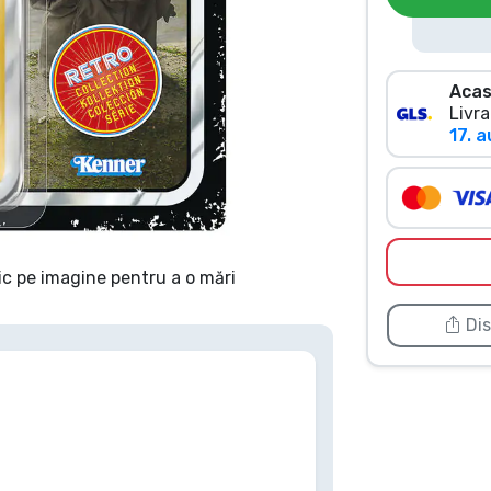
Acas
Livra
17. a
ic pe imagine pentru a o mări
Dis