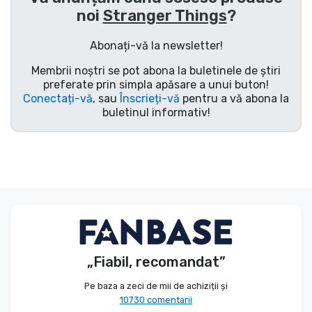
noi
Stranger Things
?
Tipuri de produse
Abonați-vă la newsletter!
Mărci
Membrii noștri se pot abona la buletinele de știri
preferate prin simpla apăsare a unui buton!
Conectați-vă
, sau
Înscrieți-vă
pentru a vă abona la
buletinul informativ!
„Fiabil, recomandat”
Pe baza a zeci de mii de achiziții și
10730 comentarii