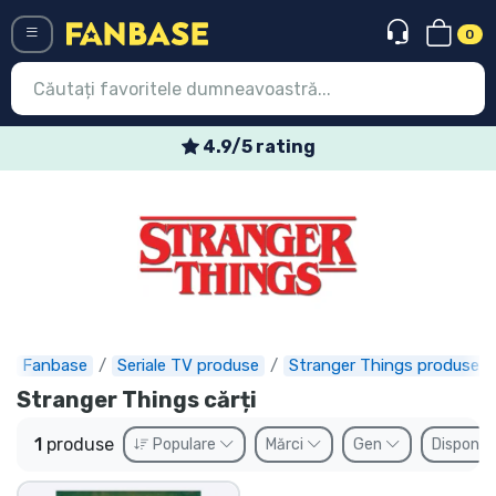
0
Menü
4.9/5 rating
Conectați-vă
Înregistrare
Ultimele
Oferte
Expres
Fanbase
Seriale TV produse
Stranger Things produse
Stranger Things cărți
Precomenzi
1
produse
Populare
Mărci
Gen
Disponibi
Outlet produse