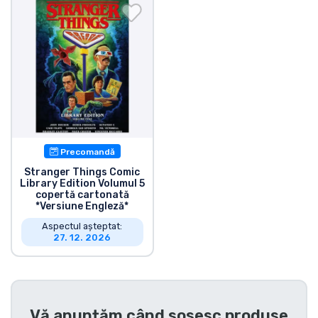
Transport și plată
Sortare după serie
Sortare după filme
Sortare după desene animate
Precomandă
Sortare după Anime
Stranger Things Comic
Library Edition Volumul 5
copertă cartonată
Sortare după jocuri
*Versiune Engleză*
Aspectul așteptat:
27. 12. 2026
Sortare după sport
Sortare după muzică
Vă anunțăm când sosesc produse