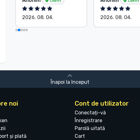
Anonim
Anonim
Client
Client
2026. 08. 04.
2026. 08. 04.
Înapoi la început
re noi
Cont de utilizator
Conectați-vă
ken
Înregistrare
zii
Parolă uitată
ort și plată
Cart