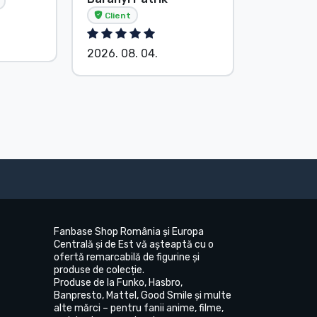
E. Hipsá
Client
2026. 08.
2026. 08. 04.
Fanbase Shop România și Europa
Centrală și de Est vă așteaptă cu o
ofertă remarcabilă de figurine și
produse de colecție.
Produse de la Funko, Hasbro,
Banpresto, Mattel, Good Smile și multe
alte mărci – pentru fanii anime, filme,