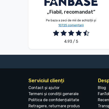
Anonim
Client
Tipuri de produse
„Fiabil, recomandat”
2026. 08. 05.
Mărci
Pe baza a zeci de mii de achiziții și
10725 comentarii
4.93 / 5
Serviciul clienți
Desp
Contact și ajutor
Blog
Termeni și condiții generale
FanTo
Politica de confidențialitate
Recen
Retragere, returnare produs
Transp