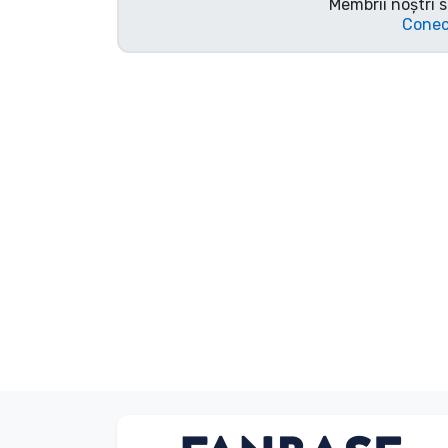
Membrii noștri s
Conec
Sortare după serie
Sortare după filme
Sortare după desene
animate
Sortare după Anime
Sortare după jocuri
Sortare după sport
Sortare după muzică