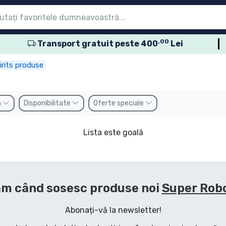
.00
Transport gratuit peste 400
Lei
eniu
eniu
eniu
eniu
eniu
eniu
eniu
eniu
eniu
sele seriale
sele de film
usele de desene
sele anime
usele gamer
sele sportive
sele muzicale
roduse
rits produse
n
Disponibilitate
Oferte speciale
Lista este goală
m când sosesc produse noi
Super Robo
Abonați-vă la newsletter!