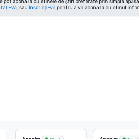
e pot abona la buletinele de știri preferate prin simpla apăs
tați-vă
, sau
Înscrieți-vă
pentru a vă abona la buletinul info