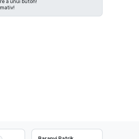
are a unui buton!
rmativ!
Baranyi Patrik