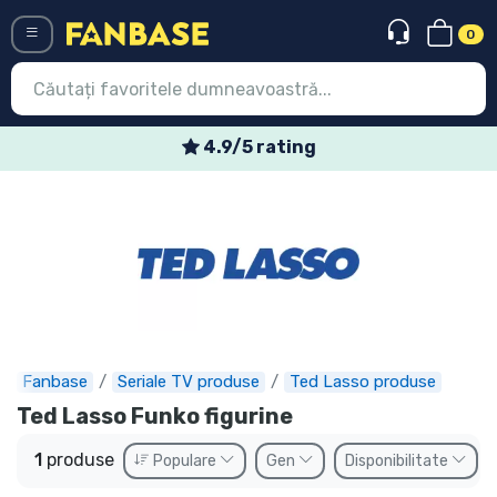
0
Menü
4.9/5 rating
Conectați-vă
Înregistrare
Ultimele
Oferte
Expres
Fanbase
Seriale TV produse
Ted Lasso produse
Precomenzi
Ted Lasso Funko figurine
Outlet produse
1
produse
Populare
Gen
Disponibilitate