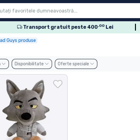
.00
Transport gratuit peste 400
Lei
eniu
eniu
eniu
eniu
eniu
eniu
eniu
eniu
eniu
sele seriale
sele de film
usele de desene
sele anime
usele gamer
sele sportive
sele muzicale
roduse
ad Guys produse
n
Disponibilitate
Oferte speciale