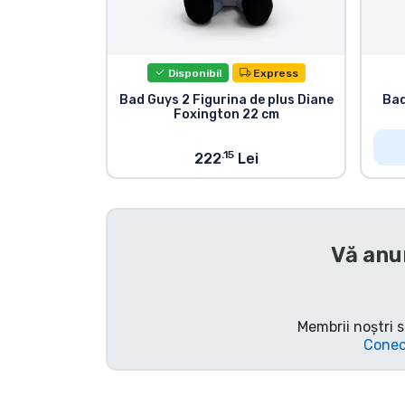
Sortare după serie
Disponibil
Express
Sortare după filme
Bad Guys 2 Figurina de plus Diane
Bad
Foxington 22 cm
Sortare după desene
animate
.15
222
Lei
Sortare după Anime
Vă anu
Sortare după jocuri
Sortare după sport
Membrii noștri s
Conec
Sortare după muzică