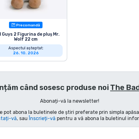
Precomandă
 Guys 2 Figurina de pluș Mr.
Wolf 22 cm
Aspectul așteptat:
26. 10. 2026
nțăm când sosesc produse noi
The Ba
Abonați-vă la newsletter!
e pot abona la buletinele de știri preferate prin simpla apăs
tați-vă
, sau
Înscrieți-vă
pentru a vă abona la buletinul info