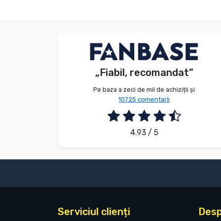
Tipuri de produse
Mărci
Anonim
Client
„Fiabil, recomandat”
2026. 08. 05.
Pe baza a zeci de mii de achiziții și
10725 comentarii
4.93 / 5
Serviciul clienți
Desp