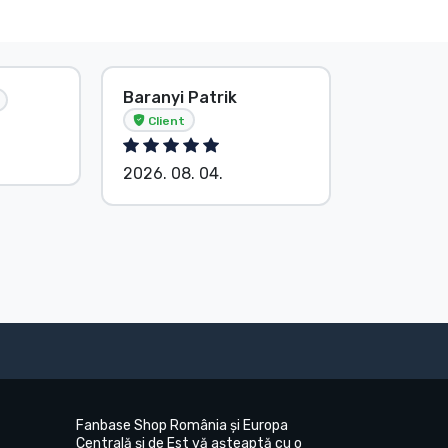
Baranyi Patrik
E. Hipsá
Client
2026. 08.
2026. 08. 04.
Fanbase Shop România și Europa
Centrală și de Est vă așteaptă cu o