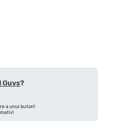
d Guys
?
are a unui buton!
rmativ!