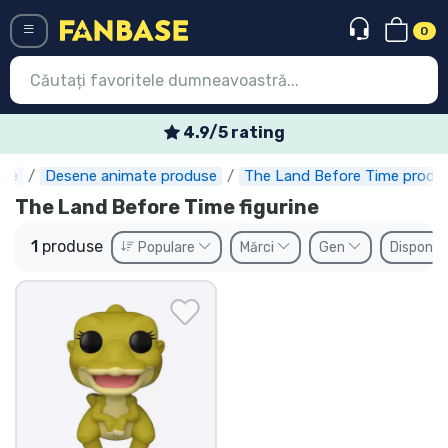
0
Menü
4.9/5 rating
ase
Desene animate produse
The Land Before Time produ
Conectați-vă
Înregistrare
The Land Before Time figurine
Ultimele
1
produse
Populare
Mărci
Gen
Disponibi
Oferte
Expres
Precomenzi
Outlet produse