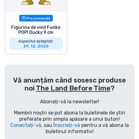
Transport și plată
Precomandă
Sortare după serie
Figurina de vinil Funko
POP! Ducky 9 cm
Sortare după filme
Aspectul așteptat:
29. 12. 2026
Sortare după desene animate
Sortare după Anime
Vă anunțăm când sosesc produse
noi
The Land Before Time
?
Sortare după jocuri
Abonați-vă la newsletter!
Sortare după sport
Membrii noștri se pot abona la buletinele de știri
preferate prin simpla apăsare a unui buton!
Sortare după muzică
Conectați-vă
, sau
Înscrieți-vă
pentru a vă abona la
buletinul informativ!