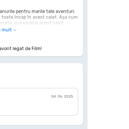
anurile pentru marile tale aventuri,
– toate încap în acest caiet. Așa cum
necate, așa va păzi acest caiet
reț. Înregistrează-ți legendele
i mult
terea pierdută a Erei a Doua.
ți scrii propria epopee. Nu lăsa ca
mpului!
avorit legat de Film!
04. 06. 2025