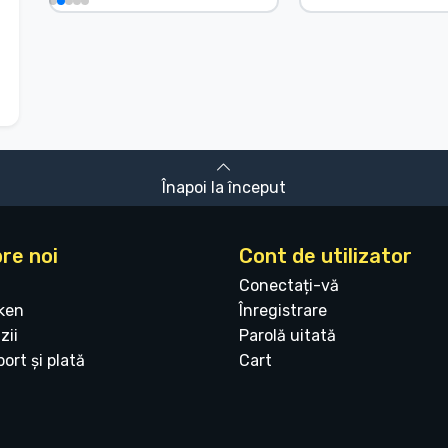
Înapoi la început
re noi
Cont de utilizator
Conectați-vă
ken
Înregistrare
zii
Parolă uitată
ort și plată
Cart