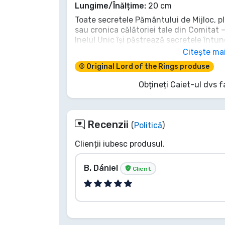
Lungime/Înălțime:
20 cm
Tipuri de produse
Toate secretele Pământului de Mijloc, pl
sau cronica călătoriei tale din Comitat 
Mărci
Inelul Unic își păstrează secretele întu
gândurile și poveștile tale cele mai de p
Citește ma
înainte să cadă în uitare precum cunoaș
© Original Lord of the Rings produse
Aceasta este Cartea ta Roșie, în care să-
gândurile tale să se piardă în negura ti
Obțineți Caiet-ul dvs f
Recenzii
(
Politică
)
Clienții iubesc produsul.
B. Dániel
Client