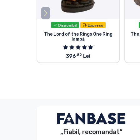
Disponibil
Express
The Lord of the Rings One Ring
The
lampă
.82
396
Lei
Dávid Sulyok
Client
„Fiabil, recomandat”
2026. 08. 08.