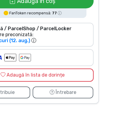
Adaugă în coș
FanToken recompensă:
77
ă / ParcelShop / ParcelLocker
re preconizată:
uri (12. aug.)
Adaugă în lista de dorințe
tribuie
Întrebare