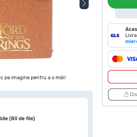
Acas
Livra
mierc
ic pe imagine pentru a o mări
Dis
le (80 de file)