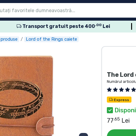
.00
Transport gratuit peste 400
Lei
eniu
eniu
eniu
eniu
eniu
eniu
eniu
eniu
eniu
sele seriale
sele de film
usele de desene
sele anime
usele gamer
sele sportive
sele muzicale
roduse
 produse
Lord of the Rings caiete
The Lord 
Numărul articolu
Express
Disponi
.65
77
Lei