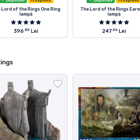
Disponibil
Express
Disponibil
Express
 Lord of the Rings One Ring
The Lord of the Rings Eare
lampă
lampă
.82
.56
396
Lei
247
Lei
Rings