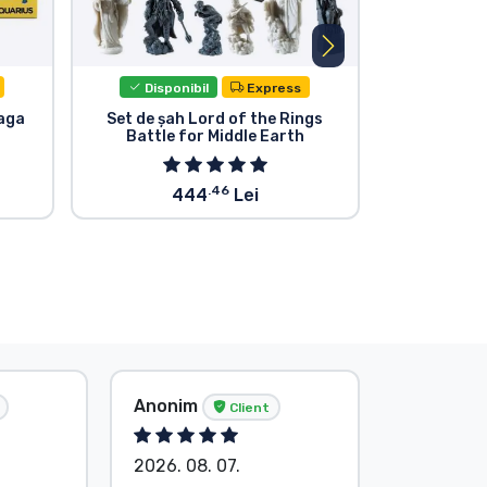
Disponibil
Express
Dispo
Saga
Set de șah Lord of the Rings
Lord of the 
Battle for Middle Earth
Movies Vi
Bagg
.46
444
Lei
Anonim
G. Gábor
Client
2026. 08. 07.
2026. 08.