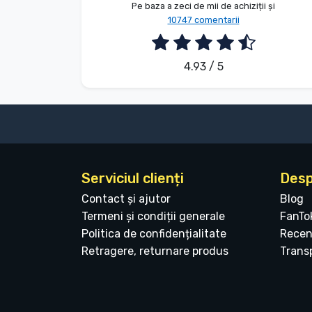
Pe baza a zeci de mii de achiziții și
10747 comentarii
4.93 / 5
Serviciul clienți
Desp
Contact și ajutor
Blog
Termeni și condiții generale
FanTo
Politica de confidențialitate
Recen
Retragere, returnare produs
Transp