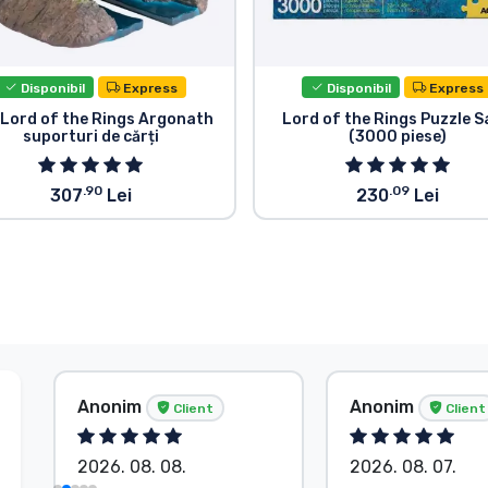
Disponibil
Express
Disponibil
Express
 Lord of the Rings Argonath
Lord of the Rings Puzzle 
suporturi de cărți
(3000 piese)
.90
.09
307
Lei
230
Lei
Anonim
Anonim
Client
Client
2026. 08. 08.
2026. 08. 07.