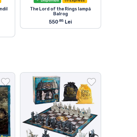
Disponibil
Express
ndil
The Lord of the Rings lampă
The Lord of
Balrog
.85
550
Lei