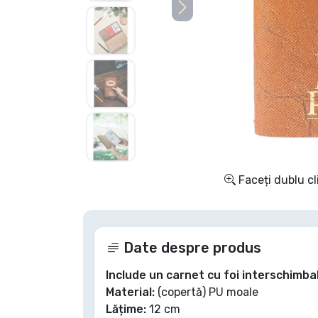
Sortare după serie
Sortare după filme
Sortare după desene
animate
Sortare după Anime
Faceți dublu cl
Sortare după jocuri
Sortare după sport
Date despre produs
Include un carnet cu foi interschimbabi
Sortare după muzică
Material:
(copertă) PU moale
Lățime:
12 cm