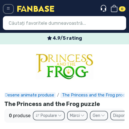
0
Menü
4.9/5 rating
Conectați-vă
Înregistrare
Ultimele
Oferte
Expres
Desene animate produse
The Princess and the Frog produ
The Princess and the Frog puzzle
Precomenzi
0
produse
Populare
Mărci
Gen
Disponib
Outlet produse