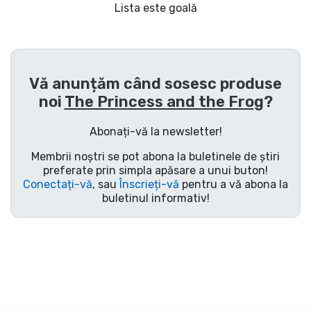
Transport și plată
Lista este goală
Sortare după serie
Vă anunțăm când sosesc produse
Sortare după filme
noi
The Princess and the Frog
?
Sortare după desene animate
Abonați-vă la newsletter!
Membrii noștri se pot abona la buletinele de știri
Sortare după Anime
preferate prin simpla apăsare a unui buton!
Conectați-vă
, sau
Înscrieți-vă
pentru a vă abona la
buletinul informativ!
Sortare după jocuri
Sortare după sport
Sortare după muzică