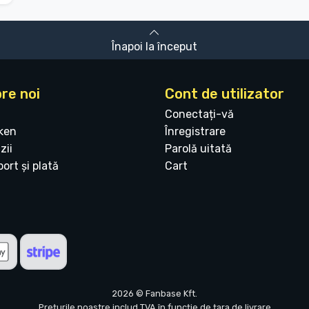
Înapoi la început
re noi
Cont de utilizator
Conectați-vă
ken
Înregistrare
zii
Parolă uitată
ort și plată
Cart
2026 © Fanbase Kft.
Prețurile noastre includ TVA în funcție de țara de livrare