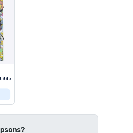
t 34 x
mpsons
?