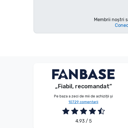
Tipuri de produse
Membrii noștri s
Mărci
Conec
V. Éva
Client
„Fiabil, recomandat”
2026. 08. 06.
Pe baza a zeci de mii de achiziții și
10729 comentarii
4.93 / 5