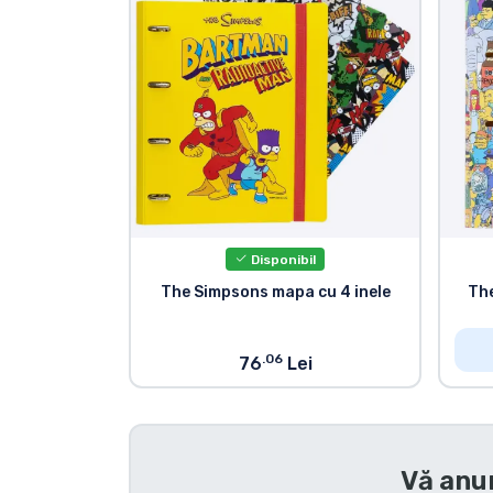
Sortare după serie
Sortare după filme
Sortare după desene
animate
Sortare după Anime
Disponibil
The Simpsons mapa cu 4 inele
The
Sortare după jocuri
.06
76
Lei
Sortare după sport
Sortare după muzică
Vă anu