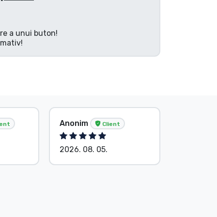
are a unui buton!
rmativ!
Anonim
Anonim
ient
Client
2026. 08. 05.
2026. 08.