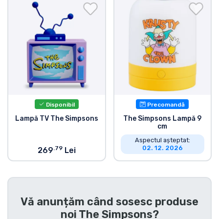
Transport și plată
Sortare după serie
Sortare după filme
Sortare după desene animate
Disponibil
Precomandă
Sortare după Anime
Lampă TV The Simpsons
The Simpsons Lampă 9
cm
Aspectul așteptat:
Sortare după jocuri
02. 12. 2026
.79
269
Lei
Sortare după sport
Sortare după muzică
Vă anunțăm când sosesc produse
noi
The Simpsons
?