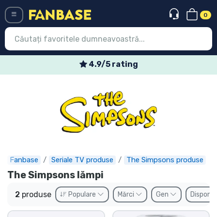
0
Menü
4.9/5 rating
Conectați-vă
Înregistrare
Ultimele
Oferte
Expres
Fanbase
Seriale TV produse
The Simpsons produse
The Simpsons lămpi
Precomenzi
2
produse
Populare
Mărci
Gen
Disponib
Outlet produse