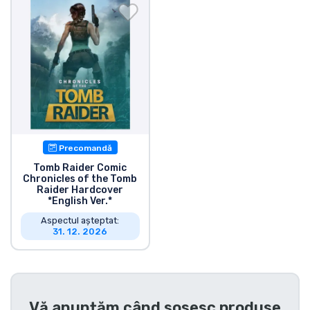
Transport și plată
Sortare după serie
Sortare după filme
Sortare după desene animate
Precomandă
Sortare după Anime
Tomb Raider Comic
Chronicles of the Tomb
Raider Hardcover
Sortare după jocuri
*English Ver.*
Aspectul așteptat:
31. 12. 2026
Sortare după sport
Sortare după muzică
Vă anunțăm când sosesc produse