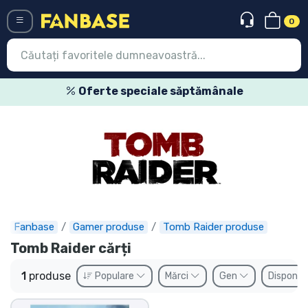
0
Menü
Oferte speciale săptămânale
Conectați-vă
Înregistrare
Ultimele
Oferte
Expres
Fanbase
Gamer produse
Tomb Raider produse
Tomb Raider cărți
Precomenzi
1
produse
Populare
Mărci
Gen
Disponibi
Outlet produse