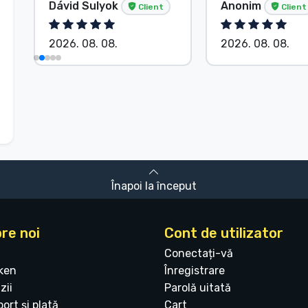
Dávid Sulyok
Anonim
Client
Client
2026. 08. 08.
2026. 08. 08.
Înapoi la început
re noi
Cont de utilizator
Conectați-vă
ken
Înregistrare
zii
Parolă uitată
ort și plată
Cart