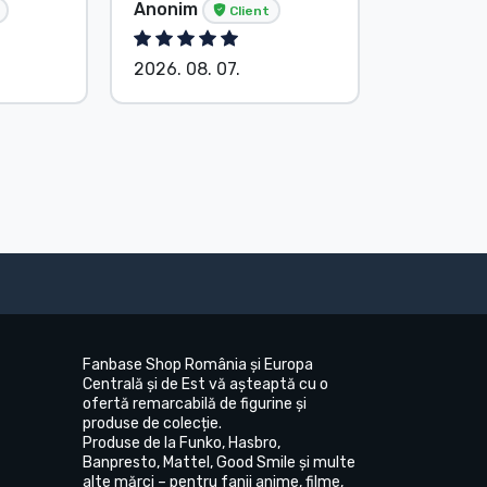
Anonim
Anonim
Client
2026. 08. 07.
2026. 08.
Fanbase Shop România și Europa
Centrală și de Est vă așteaptă cu o
ofertă remarcabilă de figurine și
produse de colecție.
Produse de la Funko, Hasbro,
Banpresto, Mattel, Good Smile și multe
alte mărci – pentru fanii anime, filme,