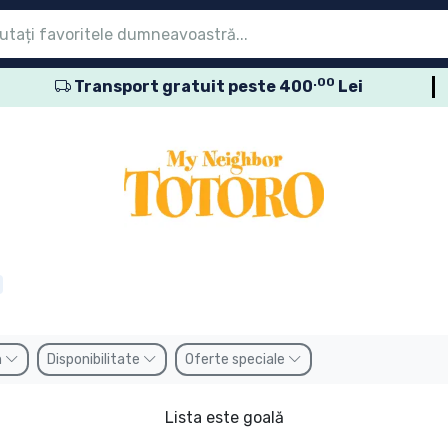
.00
Transport gratuit peste 400
Lei
eniu
eniu
eniu
eniu
eniu
eniu
eniu
eniu
eniu
sele seriale
sele de film
usele de desene
sele anime
usele gamer
sele sportive
sele muzicale
roduse
n
Disponibilitate
Oferte speciale
Lista este goală