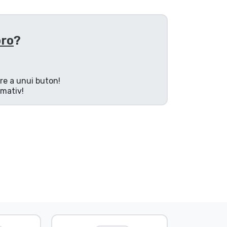
oro
?
are a unui buton!
rmativ!