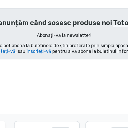
anunțăm când sosesc produse noi
Tot
Abonați-vă la newsletter!
e pot abona la buletinele de știri preferate prin simpla apăs
tați-vă
, sau
Înscrieți-vă
pentru a vă abona la buletinul info