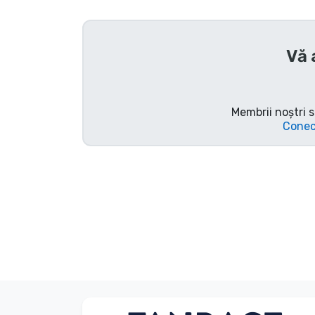
Sortare după serie
Vă 
Sortare după filme
Sortare după desene
Membrii noștri s
animate
Conec
Sortare după Anime
Sortare după jocuri
Sortare după sport
Sortare după muzică