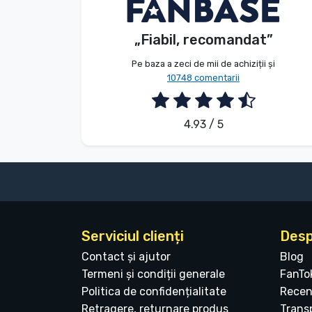
Anonim
Client
Tipuri de produse
„Fiabil, recomandat”
2026. 08. 08.
Mărci
Pe baza a zeci de mii de achiziții și
10748 comentarii
4.93 / 5
Serviciul clienți
Desp
Contact și ajutor
Blog
Termeni și condiții generale
FanTo
Politica de confidențialitate
Recen
Retragere, returnare produs
Transp