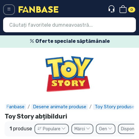
0
Menü
Oferte speciale săptămânale
Conectați-vă
Înregistrare
Ultimele
Oferte
Expres
Fanbase
Desene animate produse
Toy Story produse
Precomenzi
Toy Story abțibilduri
Outlet produse
1
produse
Populare
Mărci
Gen
Disponibi