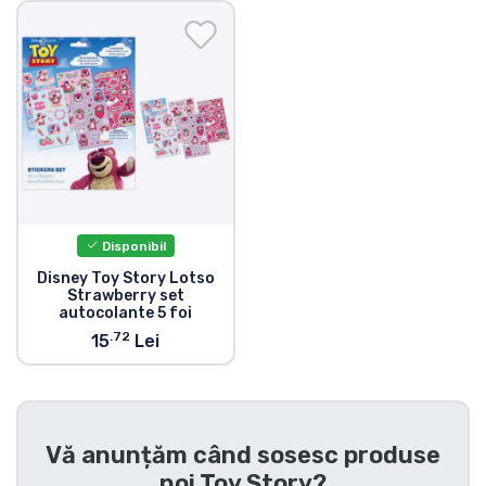
Transport și plată
Sortare după serie
Sortare după filme
Sortare după desene animate
Disponibil
Sortare după Anime
Disney Toy Story Lotso
Strawberry set
autocolante 5 foi
Sortare după jocuri
.72
15
Lei
Sortare după sport
Sortare după muzică
Vă anunțăm când sosesc produse
noi
Toy Story
?