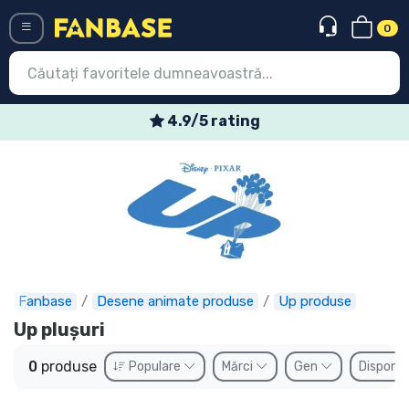
0
Menü
4.9/5 rating
Conectați-vă
Înregistrare
Ultimele
Oferte
Expres
Fanbase
Desene animate produse
Up produse
Up plușuri
Precomenzi
0
produse
Populare
Mărci
Gen
Disponib
Outlet produse