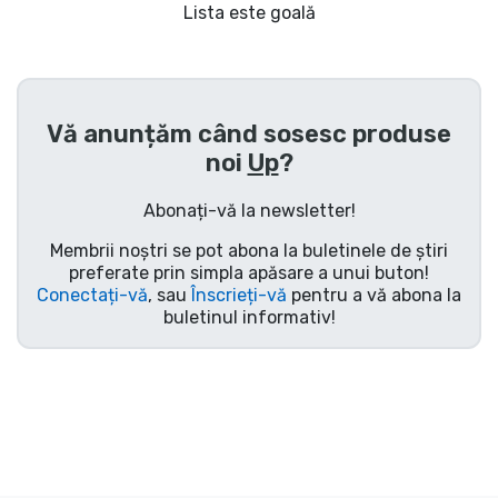
Transport și plată
Lista este goală
Sortare după serie
Vă anunțăm când sosesc produse
Sortare după filme
noi
Up
?
Sortare după desene animate
Abonați-vă la newsletter!
Membrii noștri se pot abona la buletinele de știri
Sortare după Anime
preferate prin simpla apăsare a unui buton!
Conectați-vă
, sau
Înscrieți-vă
pentru a vă abona la
buletinul informativ!
Sortare după jocuri
Sortare după sport
Sortare după muzică