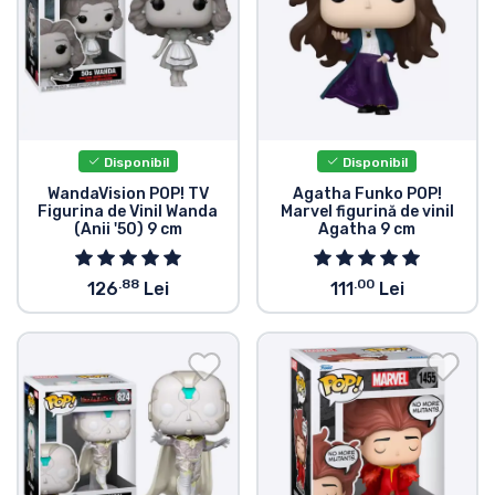
Tipuri de produse
Mărci
Disponibil
Disponibil
WandaVision POP! TV
Agatha Funko POP!
Figurina de Vinil Wanda
Marvel figurină de vinil
(Anii '50) 9 cm
Agatha 9 cm
.88
.00
126
Lei
111
Lei