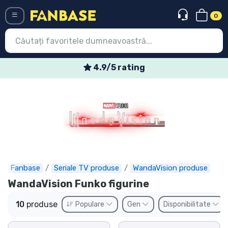
0
Menü
4.9/5 rating
Conectați-vă
Înregistrare
Ultimele
Oferte
Expres
Fanbase
Seriale TV produse
WandaVision produse
WandaVision Funko figurine
Precomenzi
10
produse
Populare
Gen
Disponibilitate
Outlet produse