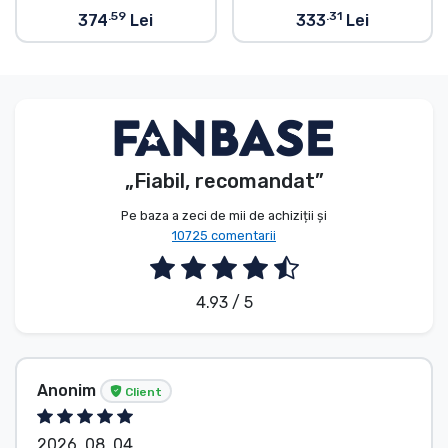
.59
.31
374
Lei
333
Lei
„Fiabil, recomandat”
Pe baza a zeci de mii de achiziții și
10725 comentarii
4.93 / 5
Anonim
Client
2026. 08. 04.