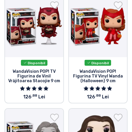
Transport și plată
Sortare după serie
Sortare după filme
Sortare după desene animate
Disponibil
Disponibil
Sortare după Anime
WandaVision POP! TV
WandaVision POP!
Figurina de Vinil
Figurina TV Vinyl Wanda
Vrăjitoarea Stacojie 9 cm
(Halloween) 9 cm
Sortare după jocuri
.88
.88
126
Lei
126
Lei
Sortare după sport
Sortare după muzică