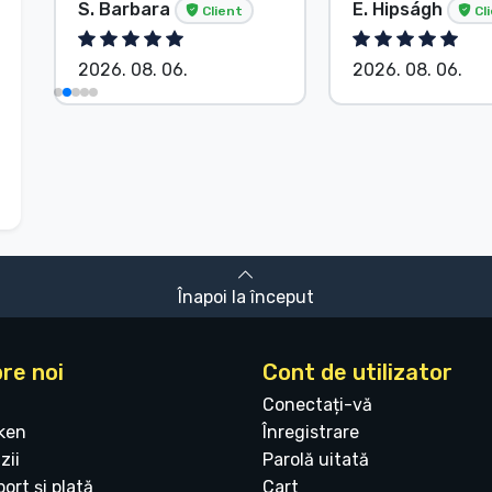
S. Barbara
E. Hipságh
Client
Cl
2026. 08. 06.
2026. 08. 06.
Înapoi la început
re noi
Cont de utilizator
Conectați-vă
ken
Înregistrare
zii
Parolă uitată
ort și plată
Cart