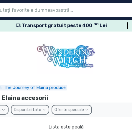
.00
Transport gratuit peste 400
Lei
eniu
eniu
eniu
eniu
eniu
eniu
eniu
eniu
eniu
sele seriale
sele de film
usele de desene
sele anime
usele gamer
sele sportive
sele muzicale
roduse
: The Journey of Elaina produse
Elaina accesorii
n
Disponibilitate
Oferte speciale
Lista este goală