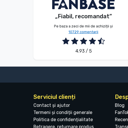
V. Éva
Client
Tipuri de produse
„Fiabil, recomandat”
2026. 08. 06.
Mărci
Pe baza a zeci de mii de achiziții și
10729 comentarii
4.93 / 5
Serviciul clienți
Desp
Contact și ajutor
Blog
Termeni și condiții generale
FanTo
Politica de confidențialitate
Recen
Retragere, returnare produs
Transp