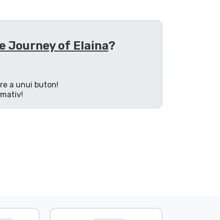
e Journey of Elaina
?
are a unui buton!
rmativ!