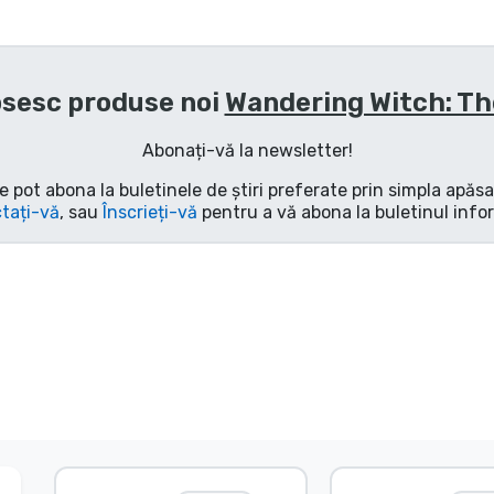
sesc produse noi
Wandering Witch: Th
Abonați-vă la newsletter!
e pot abona la buletinele de știri preferate prin simpla apăs
tați-vă
, sau
Înscrieți-vă
pentru a vă abona la buletinul info