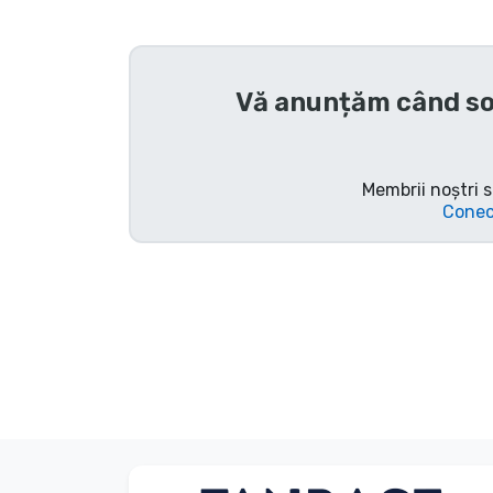
Sortare după serie
Vă anunțăm când so
Sortare după filme
Sortare după desene
animate
Membrii noștri s
Conec
Sortare după Anime
Sortare după jocuri
Sortare după sport
Sortare după muzică