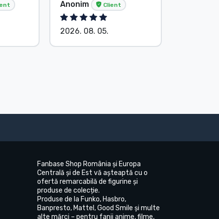
Anonim
Anonim
ient
Client
2026. 08. 05.
2026. 08.
Fanbase Shop România și Europa
Centrală și de Est vă așteaptă cu o
ofertă remarcabilă de figurine și
produse de colecție.
Produse de la Funko, Hasbro,
Banpresto, Mattel, Good Smile și multe
alte mărci – pentru fanii anime, filme,