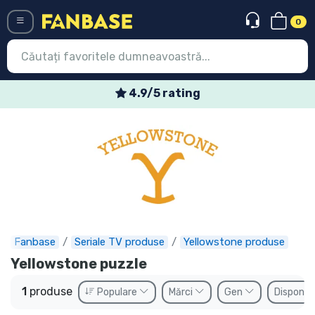
0
Menü
4.9/5 rating
Conectați-vă
Înregistrare
Ultimele
Oferte
Expres
Fanbase
Seriale TV produse
Yellowstone produse
Precomenzi
Yellowstone puzzle
Outlet produse
1
produse
Populare
Mărci
Gen
Disponibi