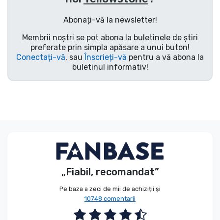
Tipuri de produse
Abonați-vă la newsletter!
Membrii noștri se pot abona la buletinele de știri
Mărci
preferate prin simpla apăsare a unui buton!
Conectați-vă
, sau
Înscrieți-vă
pentru a vă abona la
buletinul informativ!
„Fiabil, recomandat”
Pe baza a zeci de mii de achiziții și
10748 comentarii