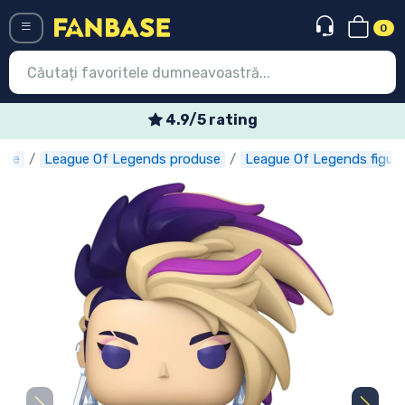
0
Menü
4.9/5 rating
use
League Of Legends produse
League Of Legends figuri
Conectați-vă
Înregistrare
Ultimele
Oferte
Expres
Precomenzi
Outlet produse