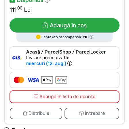
Tipuri de produse
.00
111
Lei
Mărci
Adaugă în coș
FanToken recompensă:
110
Acasă / ParcelShop / ParcelLocker
Livrare preconizată:
miercuri (12. aug.)
Adaugă în lista de dorințe
Distribuie
Întrebare