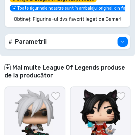
lumina reflectoarelor și lasă ca spectacolul suprem
să înceapă!
Toate figurinele noastre sunt în ambalajul original, din fabric
Obțineți Figurina-ul dvs favorit legat de Gamer!
Parametrii
Mai multe League Of Legends produse
de la producător