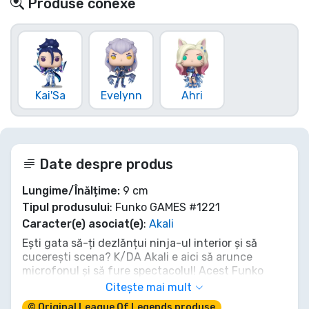
Produse conexe
Kai'Sa
Evelynn
Ahri
Date despre produs
Lungime/Înălțime:
9 cm
Tipul produsului
: Funko GAMES #1221
Caracter(e) asociat(e)
:
Akali
Ești gata să-ți dezlănțui ninja-ul interior și să
cucerești scena? K/DA Akali e aici să arunce
microfonul și să fure spectacolul! Acest Funko
POP! surprinde perfect farmecul ei urban și stilul ei
Citește mai mult
feroce. Nu doar privi, asigură-ți Akali ta care fură
© Original League Of Legends produse