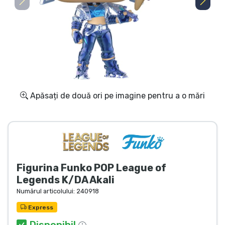
Transport și plată
Sortare după serie
Sortare după filme
Sortare după desene animate
Apăsați de două ori pe imagine pentru a o mări
Sortare după Anime
Sortare după jocuri
Figurina Funko POP League of
Sortare după sport
Legends K/DA Akali
Numărul articolului:
240918
Sortare după muzică
Express
Disponibil