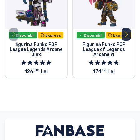
Disponibil
Express
Disponibil
Express
figurina Funko POP
Figurină Funko POP
League Legends Arcane
League of Legends
Jinx
Arcane Vi
.88
.51
126
Lei
174
Lei