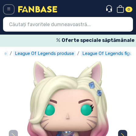
0
Menü
Oferte speciale săptămânale
use
League Of Legends produse
League Of Legends figuri
Conectați-vă
Înregistrare
Ultimele
Oferte
Expres
Precomenzi
Outlet produse