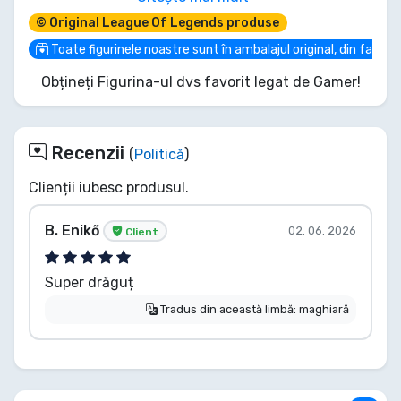
adăuga diva pop-star supremă în colecția ta. Ia-o
© Original League Of Legends produse
acum, înainte să-și folosească farmecele pe
altcineva!
Toate figurinele noastre sunt în ambalajul original, din fabric
Obțineți Figurina-ul dvs favorit legat de Gamer!
Recenzii
(
Politică
)
Clienții iubesc produsul.
B. Enikő
02. 06. 2026
Client
Super drăguț
Tradus din această limbă: maghiară