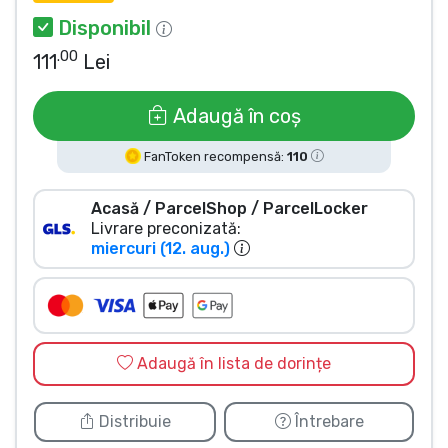
Tipuri de produse
Disponibil
.00
111
Lei
Mărci
Adaugă în coș
FanToken recompensă:
110
Acasă / ParcelShop / ParcelLocker
Livrare preconizată:
miercuri (12. aug.)
Adaugă în lista de dorințe
Distribuie
Întrebare