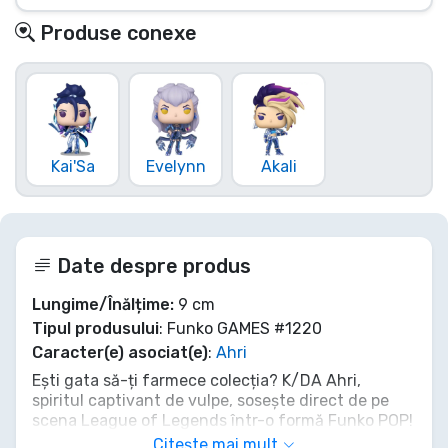
Produse conexe
Kai'Sa
Evelynn
Akali
Date despre produs
Lungime/Înălțime:
9 cm
Tipul produsului
: Funko GAMES #1220
Caracter(e) asociat(e)
:
Ahri
Ești gata să-ți farmece colecția? K/DA Ahri,
spiritul captivant de vulpe, sosește direct de pe
scena League of Legends într-o formă Funko POP!
uimitoare. Nu lăsa această șansă să-ți scape, de a
Citește mai mult