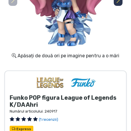
Transport și plată
Sortare după serie
Sortare după filme
Sortare după desene animate
Apăsați de două ori pe imagine pentru a o mări
Sortare după Anime
Sortare după jocuri
Funko POP figura League of Legends
Sortare după sport
K/DA Ahri
Numărul articolului:
240917
Sortare după muzică
(1 recenzii)
Express