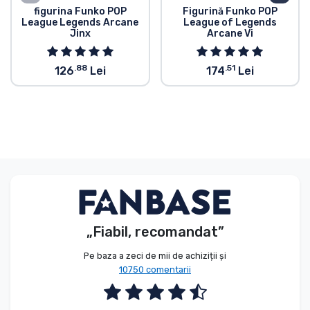
figurina Funko POP
Figurină Funko POP
League Legends Arcane
League of Legends
Jinx
Arcane Vi
.88
.51
126
Lei
174
Lei
„Fiabil, recomandat”
Pe baza a zeci de mii de achiziții și
10750 comentarii