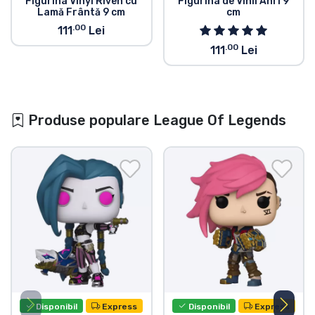
Figurina Vinyl Riven cu
Figurina de Vinil Ahri 9
Lamă Frântă 9 cm
cm
.00
111
Lei
.00
111
Lei
Produse populare League Of Legends
Disponibil
Express
Disponibil
Express