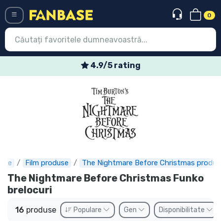
0
Menü
4.9/5 rating
Conectați-vă
Înregistrare
Ultimele
Oferte
Expres
ase
Film produse
The Nightmare Before Christmas produs
The Nightmare Before Christmas Funko
Precomenzi
brelocuri
Outlet produse
16
produse
Populare
Gen
Disponibilitate