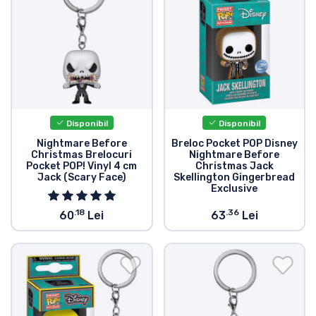
Tipuri de produse
Mărci
Disponibil
Disponibil
Nightmare Before
Breloc Pocket POP Disney
Christmas Brelocuri
Nightmare Before
Pocket POP! Vinyl 4 cm
Christmas Jack
Jack (Scary Face)
Skellington Gingerbread
Exclusive
.18
.36
60
Lei
63
Lei