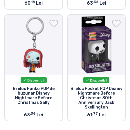
.18
.36
60
Lei
63
Lei
Disponibil
Disponibil
Breloc Funko POP de
Breloc Pocket POP Disney
buzunar Disney
Nightmare Before
Nightmare Before
Christmas 30th
Christmas Sally
Anniversary Jack
Skellington
.36
.77
63
Lei
61
Lei