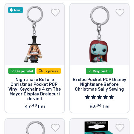
Transport și plată
Nou
Sortare după serie
Sortare după filme
Sortare după desene animate
Sortare după Anime
Disponibil
Express
Disponibil
Nightmare Before
Breloc Pocket POP Disney
Christmas Pocket POP!
Nightmare Before
Sortare după jocuri
Vinyl Keychains 4 cm The
Christmas Sally Sewing
Mayor Display Brelocuri
de vinil
Sortare după sport
.48
.36
47
Lei
63
Lei
Sortare după muzică