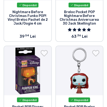
Disponibil
Disponibil
Nightmare Before
Breloc Pocket POP
Christmas Funko POP!
Nightmare Before
Vinyl Breloc Pachet de 2
Christmas Aniversarea
Jack/Oogie 4 cm
30 Jack Skellington
.54
.36
39
Lei
63
Lei
Disponibil
Disponibil
Pocket POP Disney
Pocket POP Breloc